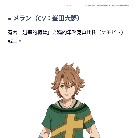
● メラン（CV：峯田大夢）
有著「迅速的梅藍」之稱的年輕克莫比托（ケモビト）
戰士。