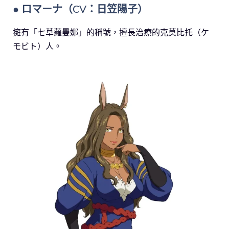
● ロマーナ（CV：日笠陽子）
擁有「七草蘿曼娜」的稱號，擅長治療的克莫比托（ケ
モビト）人。