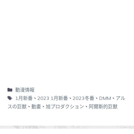
動漫情報
1月新番
、
2023 1月新番
、
2023冬番
、
DMM
、
アル
スの巨獣
、
動畫
、
旭プロダクション
、
阿爾斯的巨獸