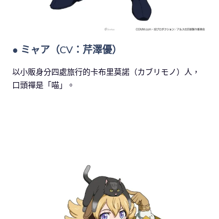
● ミャア（CV：芹澤優）
以小販身分四處旅行的卡布里莫諾（カブリモノ）人，
口頭禪是「喵」。