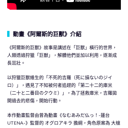
▍
動畫《阿爾斯的巨獸》介紹
《阿爾斯的巨獸》故事是講述在「巨獸」橫行的世界，
人類透過狩獵「巨獸」，解體他們並加以利用，逐漸成
長茁壯。
以狩獵巨獸維生的「不死的吉羅（死に損ないのジイ
ロ）」，遇見了不知被何者追趕的「第二十二的庫米
（二十と二番目のクウミ）」，為了拯救庫米，吉羅拋
開過去的悲傷，開始行動。
本作動畫監督由曾為動畫《なむあみだ仏っ！-蓮台
UTENA-》監督的 オグロアキラ 擔綱，角色原案為 大槍