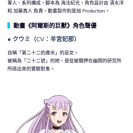
葦人、系列構成・腳本為 海法紀光，角色設計由 清水洋
和 加藤真人 負責，動畫製作則是旭 Production。
▍
動畫《阿爾斯的巨獸》角色聲優
● クウミ（CV：羊宮妃那）
自稱「第二十二的庫米」的巫女。
被稱為「二十二號」的她，是從被關押在幽閉的研究所
所逃出來的實驗對象。