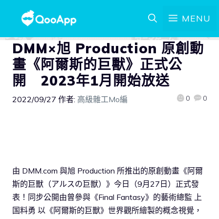
MENU
DMM×旭 Production 原創動
畫《阿爾斯的巨獸》正式公
開 2023年1月開始放送
0
0
2022/09/27
作者:
高級雜工Mo編
由 DMM.com 與旭 Production 所推出的原創動畫《阿爾
斯的巨獸（アルスの巨獣）》今日（9月27日）正式發
表！同步公開由曾參與《Final Fantasy》的藝術總監 上
国料勇 以《阿爾斯的巨獸》世界觀所繪製的概念視覺，