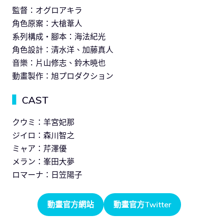
監督：オグロアキラ
角色原案：大槍葦人
系列構成・腳本：海法紀光
角色設計：清水洋、加藤真人
音樂：片山修志、鈴木暁也
動畫製作：旭プロダクション
▍
CAST
クウミ：羊宮妃那
ジイロ：森川智之
ミャア：芹澤優
メラン：峯田大夢
ロマーナ：日笠陽子
動畫官方網站
動畫官方Twitter