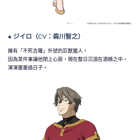
● ジイロ（CV：森川智之）
擁有「不死吉羅」外號的巨獸獵人。
因為某件事讓他閉上心房，現在整日沉溺在酒精之中，
渾渾噩噩過日子。