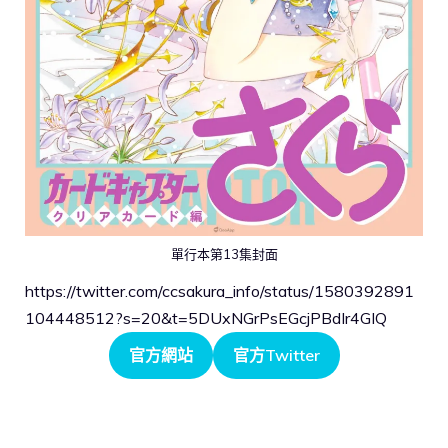
單行本第13集封面
https://twitter.com/ccsakura_info/status/1580392891
104448512?s=20&t=5DUxNGrPsEGcjPBdIr4GIQ
官方網站
官方Twitter