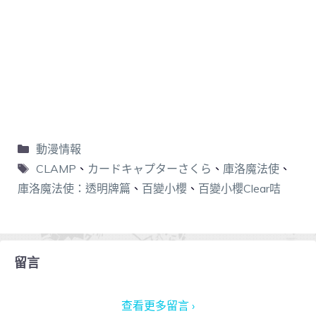
動漫情報
CLAMP
、
カードキャプターさくら
、
庫洛魔法使
、
庫洛魔法使：透明牌篇
、
百變小櫻
、
百變小櫻Clear咭
留言
查看更多留言 ›