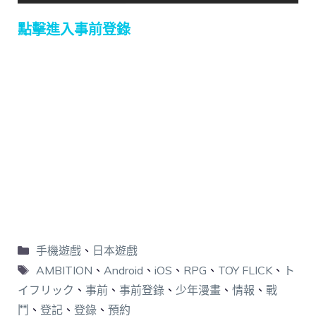
點擊進入事前登錄
手機遊戲
、
日本遊戲
AMBITION
、
Android
、
iOS
、
RPG
、
TOY FLICK
、
ト
イフリック
、
事前
、
事前登錄
、
少年漫畫
、
情報
、
戰
鬥
、
登記
、
登錄
、
預約