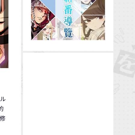
カル
的
路修