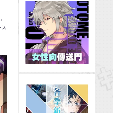
i
トス
語