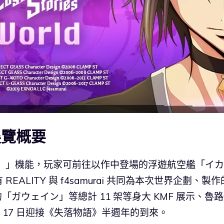
展覽概要
ルド）」機能，玩家可前往以作中登場的浮遊航空艦「イ
ALITY 與 f4samurai 共同為本次世界企劃、製作
「ガウェイン」等總計 11 架等身大 KMF 展示、魯
 17 日迎接《失落物語》半週年的到來。