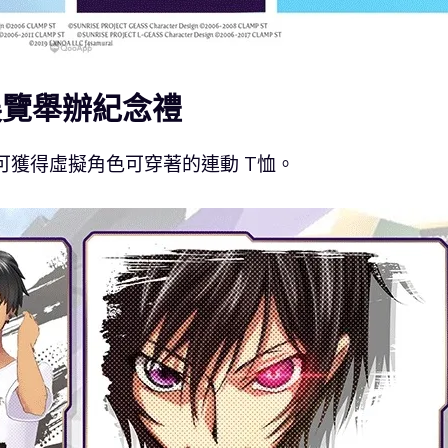
」展覽舉辦紀念禮
即可獲得虛擬角色可穿著的連動 T恤。