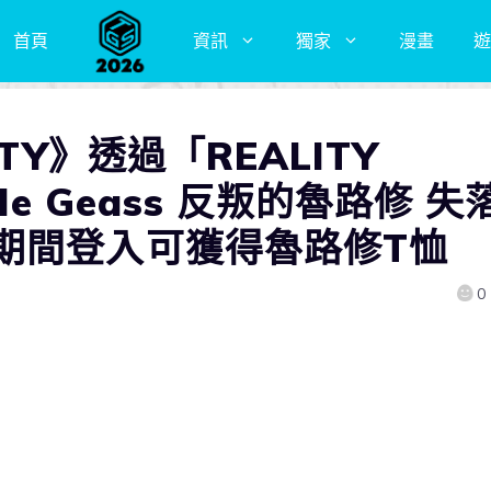
首頁
資訊
獨家
漫畫
遊
TY》透過「REALITY
de Geass 反叛的魯路修 失
期間登入可獲得魯路修T恤
0