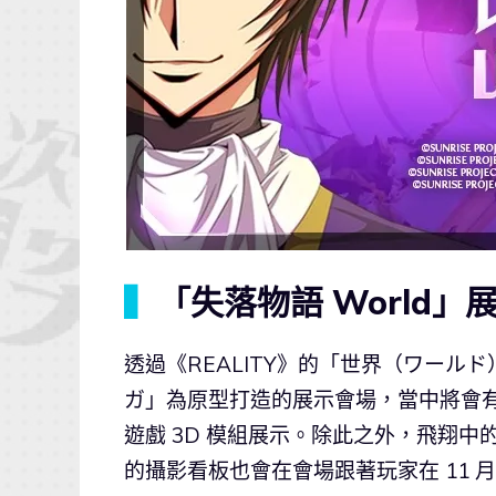
▍
「失落物語 World」
透過《REALITY》的「世界（ワー
ガ」為原型打造的展示會場，當中將會有 RE
遊戲 3D 模組展示。除此之外，飛翔中的
的攝影看板也會在會場跟著玩家在 11 月