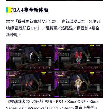
▍
加入4隻全新仲魔
本次「遊戲更新資料 Ver.1.02」 也新增皮克希（惡魔召
喚師 靈魂駭客 ver.）／貓將軍／焰尾雞／伊西絲 4隻全
新仲魔。
《靈魂駭客2》現已於 PS5、PS4、Xbox ONE、Xbox
Series S|X、Windows10／11、Steam 平台上發售。