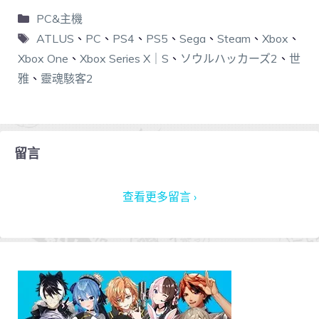
PC&主機
ATLUS
、
PC
、
PS4
、
PS5
、
Sega
、
Steam
、
Xbox
、
Xbox One
、
Xbox Series X｜S
、
ソウルハッカーズ2
、
世
雅
、
靈魂駭客2
留言
查看更多留言 ›