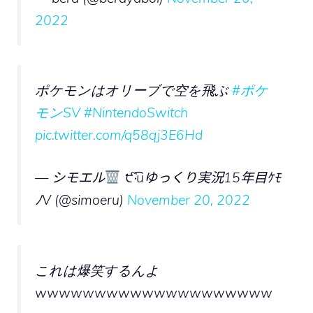
2022
ポケモンはオリーブで空を飛ぶ
#ポケ
モンSV
#NintendoSwitch
pic.twitter.com/q58qj3E6Hd
— シモエル
੯‧̀͡uゆっくり実況15年目ｹﾓ
ﾉV (@simoeru)
November 20, 2022
これは爆笑するんよ
wwwwwwwwwwwwwwwwwwww