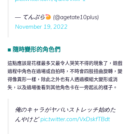
— てんぷら
(@agetate10plus)
November 19, 2022
■ 隨時變形的角色們
這點應該是花樣最多又最令人哭笑不得的現象了，遊戲
過程中角色在過場或自拍時，不時會四肢扭曲旋轉，變
得像異形一樣，除此之外也有人遇過模組大變形或消
失，以及過場後看到其他角色卡在一旁起乩的樣子。
俺のキャラがヤバいストレッチ始めた
んやけど
pic.twitter.com/VxDskfTBdt