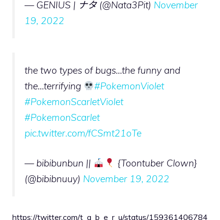
— GENIUS | ナタ (@Nata3Pit)
November
19, 2022
the two types of bugs…the funny and
the…terrifying
#PokemonViolet
#PokemonScarletViolet
#PokemonScarlet
pic.twitter.com/fCSmt21oTe
— bibibunbun ||
{Toontuber Clown}
(@bibibnuuy)
November 19, 2022
https://twitter.com/t_a_b_e_r_u/status/159361406784