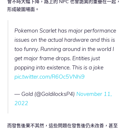
會不時大幅下降，路上的 NPC 也會詭異的重疊在一起，
形成破圖場面。
Pokemon Scarlet has major performance
issues on the actual hardware and this is
too funny. Running around in the world I
get major frame drops. Entities just
popping into existence. This is a joke
pic.twitter.com/R6Oc5VNhi9
— Gold (@GoldilocksP4)
November 11,
2022
而發售後果不其然，這些問題在發售後仍未改善，甚至