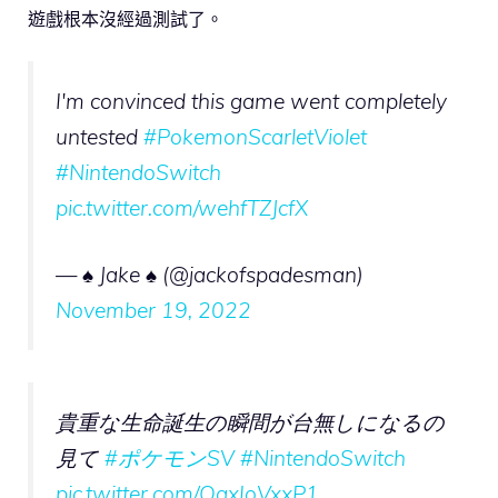
遊戲根本沒經過測試了。
I'm convinced this game went completely
untested
#PokemonScarletViolet
#NintendoSwitch
pic.twitter.com/wehfTZJcfX
— ♠️ Jake ♠️ (@jackofspadesman)
November 19, 2022
貴重な生命誕生の瞬間が台無しになるの
見て
#ポケモンSV
#NintendoSwitch
pic.twitter.com/QaxIoVxxP1