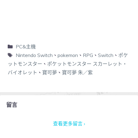
PC&主機
Nintendo Switch
、
pokemon
、
RPG
、
Switch
、
ポケ
ットモンスター
、
ポケットモンスター スカーレット・
バイオレット
、
寶可夢
、
寶可夢 朱／紫
留言
查看更多留言 ›