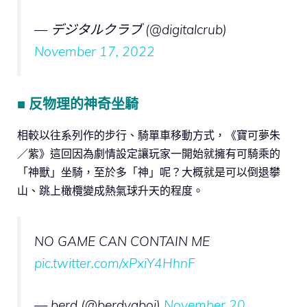
— デジタルクラブ (@digitalcrub)
November 17, 2022
■ 反物理的神奇坐騎
相較以往系列作的步行、騎單車移動方式，《寶可夢朱
／紫》這回因為劇情設定讓玩家一開始就擁有可騎乘的
「神獸」坐騎，至於多「神」呢？大概就是可以倒退攀
山、跳上橄欖變成熱氣球升天的程度。
NO GAME CAN CONTAIN ME
pic.twitter.com/xPxiY4HhnF
— berd (@berdyaboi)
November 20,