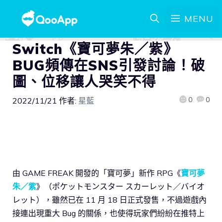
MENU
Switch《寶可夢朱／紫》
BUG頻傳在SNS引發討論！破
圖、位移讓人哭笑不得
0
0
2022/11/21
作者:
星藍
由 GAME FREAK 開發的「寶可夢」新作 RPG《
寶可夢
朱／紫
》（ポケットモンスター スカーレット／バイオ
レット），雖然已在 11 月 18 日正式發售，不過遊戲內
接連出現重大 Bug 的關係，也使得玩家們紛紛在推特上