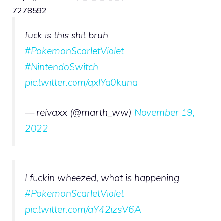
7278592
fuck is this shit bruh
#PokemonScarletViolet
#NintendoSwitch
pic.twitter.com/qxlYa0kuna
— reivaxx (@marth_ww)
November 19,
2022
I fuckin wheezed, what is happening
#PokemonScarletViolet
pic.twitter.com/aY42izsV6A