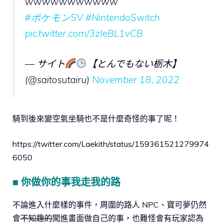
wwwwwwwwwww
#ポケモンSV
#NintendoSwitch
pic.twitter.com/3zIeBL1vCB
— サイト
【とんでもない栃木】
(@saitosutairu)
November 18, 2022
騎到後來變空氣坐騎也不是什麼奇怪的事了呢！
https://twitter.com/Laekith/status/159361521279974
6050
■ 你做你的事我走我的路
不論進入什麼樣的事件，周圍的路人 NPC、寶可夢仍然
會
不知趣的
闖進畫面做自己的事，也難怪會有玩家認為