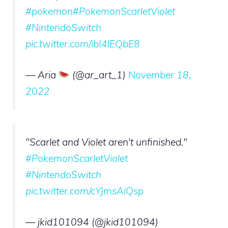
#pokemon
#PokemonScarletViolet
#NintendoSwitch
pic.twitter.com/ibI4lEQbE8
— Aria
(@ar_art_1)
November 18,
2022
"Scarlet and Violet aren't unfinished."
#PokemonScarletViolet
#NintendoSwitch
pic.twitter.com/cYJmsAiQsp
— jkid101094 (@jkid101094)