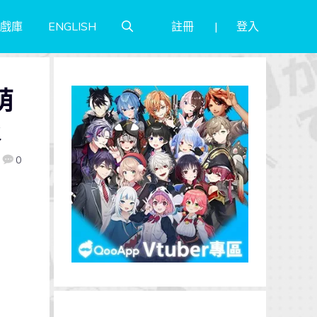
註冊
登入
戲庫
ENGLISH
萌
報
0