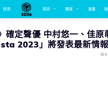
首頁
資訊
獨家
漫畫
遊
》確定聲優 中村悠一、佳原
esta 2023」將發表最新情
0