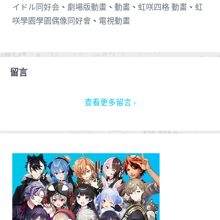
イドル同好会
、
劇場版動畫
、
動畫
、
虹咲四格 動畫
、
虹
咲學園學園偶像同好會
、
電視動畫
留言
查看更多留言 ›