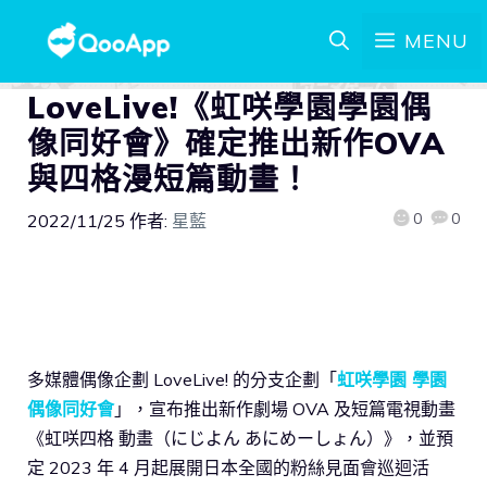
MENU
LoveLive!《虹咲學園學園偶
像同好會》確定推出新作OVA
與四格漫短篇動畫！
0
0
2022/11/25
作者:
星藍
多媒體偶像企劃 LoveLive! 的分支企劃「
虹咲學園 學園
偶像同好會
」，宣布推出新作劇場 OVA 及短篇電視動畫
《虹咲四格 動畫（にじよん あにめーしょん）》，並預
定 2023 年 4 月起展開日本全國的粉絲見面會巡迴活