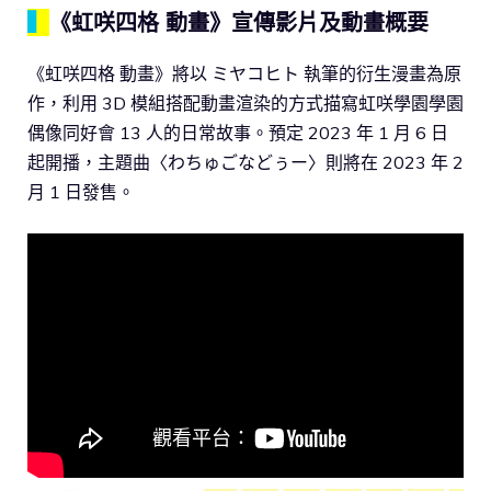
▍
《虹咲四格 動畫》宣傳影片及動畫概要
《虹咲四格 動畫》將以 ミヤコヒト 執筆的衍生漫畫為原
作，利用 3D 模組搭配動畫渲染的方式描寫虹咲學園學園
偶像同好會 13 人的日常故事。預定 2023 年 1 月 6 日
起開播，主題曲〈わちゅごなどぅー〉則將在 2023 年 2
月 1 日發售。