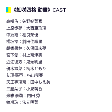
▍
《虹咲四格 動畫》CAST
高咲侑：矢野妃菜喜
上原歩夢：大西亜玖璃
中須霞：相良茉優
櫻坂雫：前田佳織里
朝香果林：久保田未夢
宮下愛：村上奈津実
近江彼方：鬼頭明里
優木雪菜：楠木ともり
艾瑪·薇蒂：指出毬亜
天王寺璃奈：田中ちえ美
三船栞子：小泉萌香
米雅·泰勒：内田 秀
鐘嵐珠：法元明菜