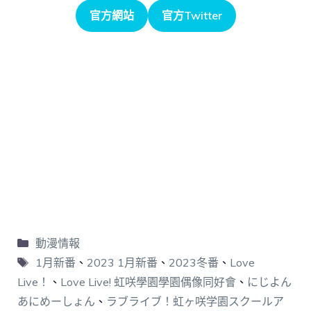
官方網站
官方Twitter
動漫情報
1月新番
、
2023 1月新番
、
2023冬番
、
Love
Live！
、
Love Live! 虹咲學園學園偶像同好會
、
にじよん
あにめーしょん
、
ラブライブ！虹ヶ咲学園スクールア