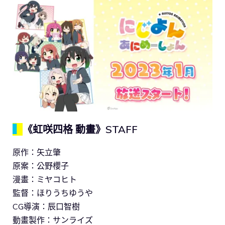
▍
《虹咲四格 動畫》STAFF
原作：矢立肇
原案：公野櫻子
漫畫：ミヤコヒト
監督：ほりうちゆうや
CG導演：辰口智樹
動畫製作：サンライズ