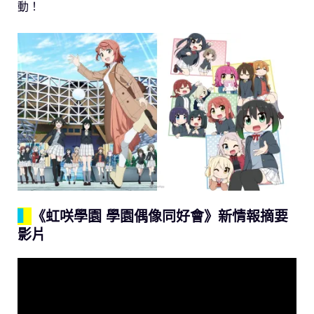
動！
▍
《虹咲學園 學園偶像同好會》新情報摘要
影片