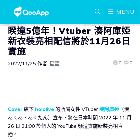
MENU
睽違5億年！Vtuber 湊阿庫婭
新衣裝亮相配信將於11月26日
實施
0
0
2022/11/25
作者:
星藍
Cover
旗下
hololive
的所屬女性 VTuber
湊阿庫婭
（湊
あくあ，あくたん）宣布，將在日本時間 2022 年 11 月
26 日 21:00 於個人的 YouTube 頻道實施新裝亮相直
播。