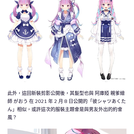
此外，這回新裝剪影公開後，其髮型也與 阿庫婭 親爹繪
師 がおう 在 2021 年 2 月 8 日公開的「彼シャツあくた
ん」相似，或許這次的服裝主題會是與男友外出的約會
風？