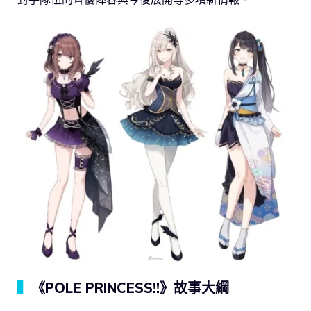
▍
《POLE PRINCESS!!》故事大綱