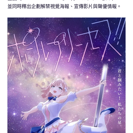
並同時釋出企劃解禁視覺海報、宣傳影片與聲優情報。