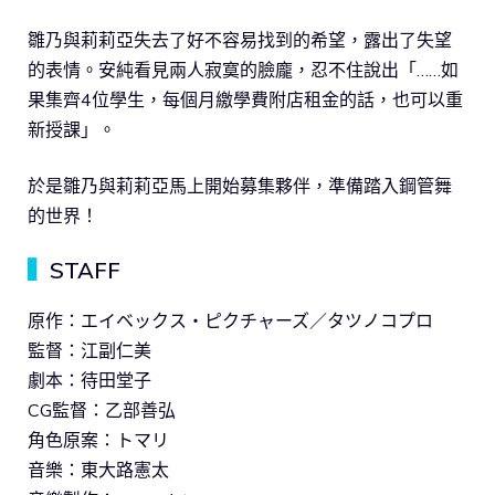
雛乃與莉莉亞失去了好不容易找到的希望，露出了失望
的表情。安純看見兩人寂寞的臉龐，忍不住說出「……如
果集齊4位學生，每個月繳學費附店租金的話，也可以重
新授課」。
於是雛乃與莉莉亞馬上開始募集夥伴，準備踏入鋼管舞
的世界！
▍
STAFF
原作：エイベックス・ピクチャーズ／タツノコプロ
監督：江副仁美
劇本：待⽥堂⼦
CG監督：⼄部善弘
角色原案：トマリ
音樂：東⼤路憲太