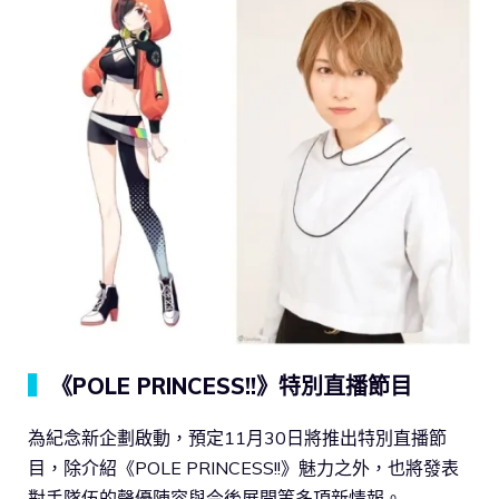
▍
《POLE PRINCESS!!》特別直播節目
為紀念新企劃啟動，預定11月30日將推出特別直播節
目，除介紹《POLE PRINCESS!!》魅力之外，也將發表
對手隊伍的聲優陣容與今後展開等多項新情報。