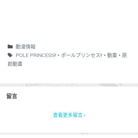
動漫情報
POLE PRINCESS!!
、
ポールプリンセス!!
、
動畫
、
原
創動畫
留言
查看更多留言 ›