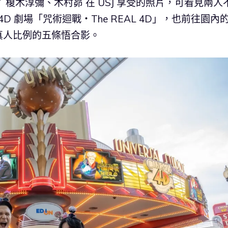
榎木淳彌、木村昴 在 USJ 享受的照片，可看見兩人
4D 劇場「咒術迴戰・The REAL 4D」，也前往園內
真人比例的五條悟合影。