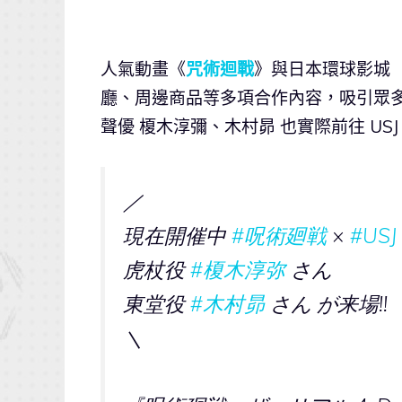
人氣動畫《
咒術迴戰
》與日本環球影城（
廳、周邊商品等多項合作內容，吸引眾
聲優 榎木淳彌、木村昴 也實際前往 USJ
／
現在開催中
#呪術廻戦
×
#USJ
虎杖役
#榎木淳弥
さん
東堂役
#木村昴
さん が来場!!
＼