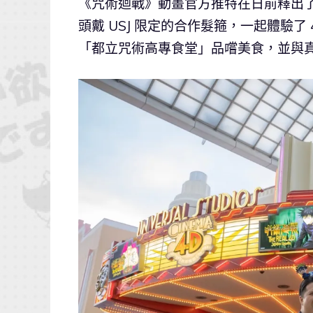
《咒術迴戰》動畫官方推特在日前釋出了 
頭戴 USJ 限定的合作髮箍，一起體驗了 
「都立咒術高專食堂」品嚐美食，並與