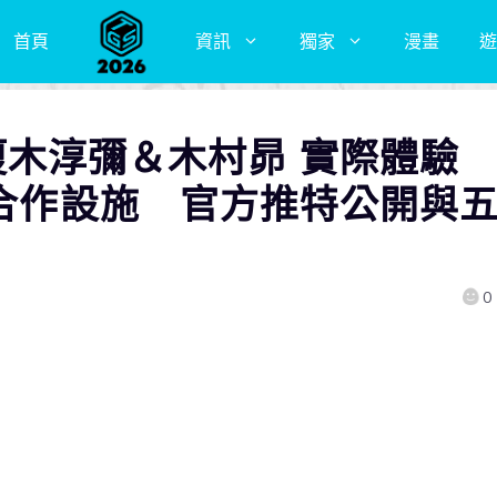
首頁
資訊
獨家
漫畫
遊
優 榎木淳彌＆木村昴 實際體驗
 合作設施 官方推特公開與
0