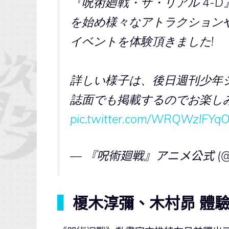
『呪術廻戦・ザ・リアル 4-D
を始め様々なアトラクション
イベントを体験頂きました!
詳しい様子は、後日週刊少年
誌面でも掲載するのでお楽しみ
pic.twitter.com/WRQWzlFYq
— 『呪術廻戦』アニメ公式 (@ani
▍
榎木淳彌、木村昴 體驗