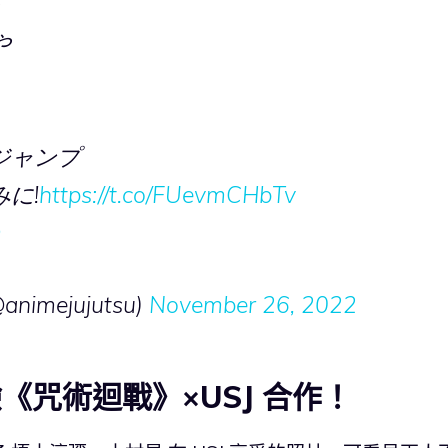
』
や
ジャンプ
に!
https://t.co/FUevmCHbTv
O
mejujutsu)
November 26, 2022
《咒術迴戰》×USJ 合作！