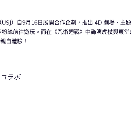
USJ）自9月16日展開合作企劃，推出 4D 劇場、主
多粉絲前往遊玩。而在《咒術迴戰》中飾演虎杖與東堂
 親自體驗！
コラボ