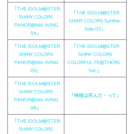
「THE IDOLM@STER
「THE IDOLM@STER
SHINY COLORS
SHINY COLORS Synthe-
PANOR@MA WING
Side 03」
04」
「THE IDOLM@STER
「THE IDOLM@STER
SHINY COLORS
SHINY COLORS
PANOR@MA WING
COLORFUL FE@THERS -
05」
Sol-」
「THE IDOLM@STER
SHINY COLORS
「神様は死んだ、って」
PANOR@MA WING
06」
「THE IDOLM@STER
SHINY COLORS