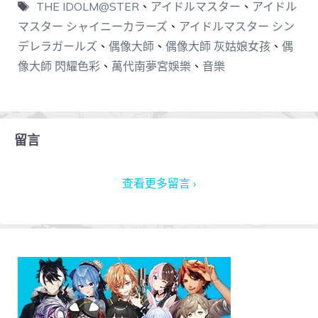
THE IDOLM@STER
、
アイドルマスター
、
アイドル
マスター シャイニーカラーズ
、
アイドルマスター シン
デレラガールズ
、
偶像大師
、
偶像大師 灰姑娘女孩
、
偶
像大師 閃耀色彩
、
萬代南夢宮娛樂
、
音樂
留言
查看更多留言 ›