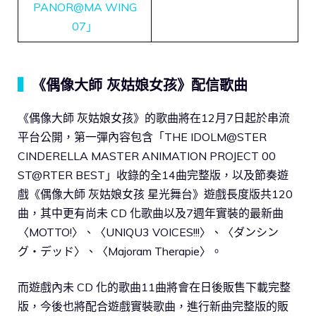
PANOR@MA WING
07」
▍
《偶像大師 灰姑娘女孩》配信歌曲
《偶像大師 灰姑娘女孩》的歌曲將在12月7日起於串流
平台公開，第一彈內容包含「THE IDOLM@STER
CINDERELLA MASTER ANIMATION PROJECT 00
ST@RTER BEST」收錄的全14曲完整版，以及節奏遊
戲《偶像大師 灰姑娘女孩 星光舞台》遊戲長度版共120
曲，其中更有尚未 CD 化歌曲以及7週年實裝的最新曲
〈MOTTO!〉、〈UNIQU3 VOICES!!!〉、〈ダンシン
グ・デッド〉、〈Majoram Therapie〉。
而遊戲內未 CD 化的歌曲11曲將會在日後販售下載完整
版，今後也將配合遊戲實裝歌曲，進行新曲完整版的販