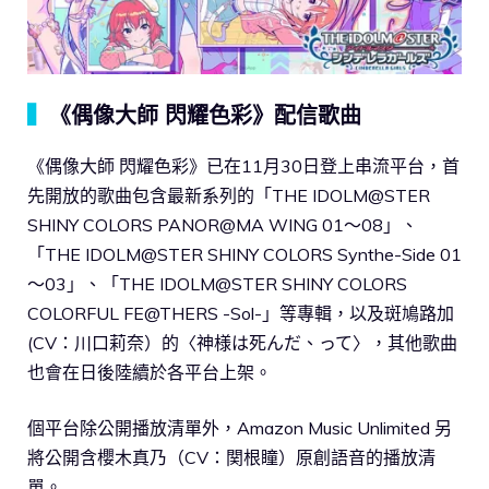
▍
《偶像大師 閃耀色彩》配信歌曲
《偶像大師 閃耀色彩》已在11月30日登上串流平台，首
先開放的歌曲包含最新系列的「THE IDOLM@STER
SHINY COLORS PANOR@MA WING 01～08」、
「THE IDOLM@STER SHINY COLORS Synthe-Side 01
～03」、「THE IDOLM@STER SHINY COLORS
COLORFUL FE@THERS -Sol-」等專輯，以及斑鳩路加
(CV：川口莉奈）的〈神様は死んだ、って〉，其他歌曲
也會在日後陸續於各平台上架。
個平台除公開播放清單外，Amazon Music Unlimited 另
將公開含櫻木真乃（CV：関根瞳）原創語音的播放清
單。