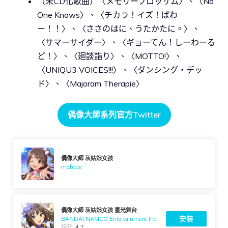
（未CD化歌曲）〈メモリーブロッサム〉、〈No
One Knows〉、〈チカラ！イズ！ぱわ
ー！！〉、〈ささのはに、うたかたに。〉、
〈サマーサイダー〉、〈ギョーてん！しーわーる
ど！〉、〈廻談詣り〉、〈MOTTO!〉、
〈UNIQU3 VOICES!!!〉、〈ダンシング・デッ
ド〉、〈Majoram Therapie〉
偶像大師系列官方Twitter
偶像大師 灰姑娘女孩
mobage
偶像大師 灰姑娘女孩 星光舞台
安裝
BANDAI NAMCO Entertainment Inc.
評分:
4.7