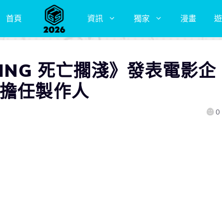
首頁
資訊
獨家
漫畫
遊
NDING 死亡擱淺》發表電影企
自擔任製作人
0