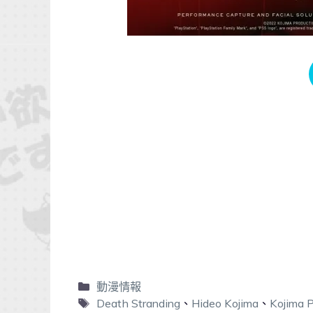
動漫情報
Death Stranding
、
Hideo Kojima
、
Kojima 