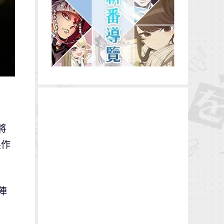
將
製作
。
陣