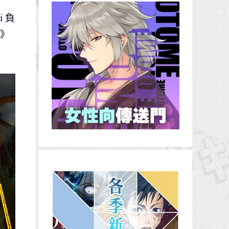
i 負
》