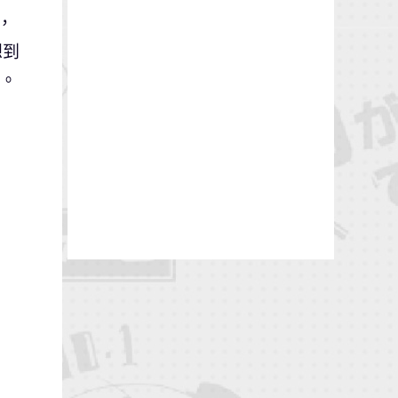
，
想到
注。