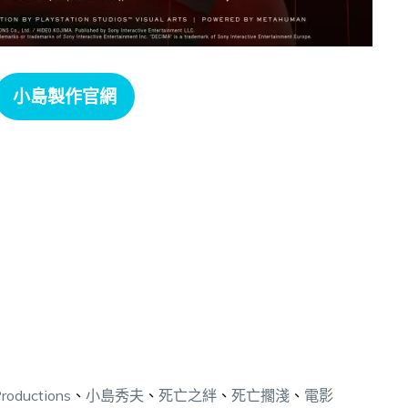
小島製作官網
Productions
、
小島秀夫
、
死亡之絆
、
死亡擱淺
、
電影