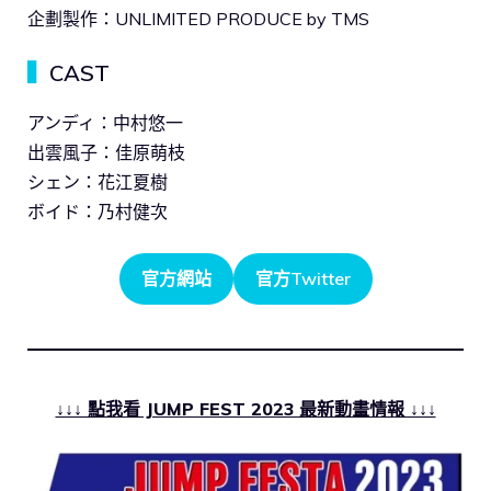
企劃製作：UNLIMITED PRODUCE by TMS
▍
CAST
アンディ：中村悠一
出雲風子：佳原萌枝
シェン：花江夏樹
ボイド：乃村健次
官方網站
官方Twitter
↓↓↓ 點我看 JUMP FEST 2023 最新動畫情報 ↓↓↓