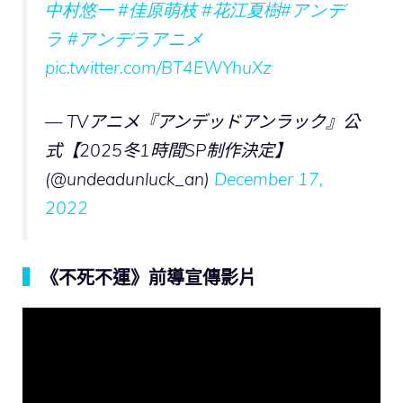
中村悠一
#佳原萌枝
#花江夏樹
#アンデ
ラ
#アンデラアニメ
pic.twitter.com/BT4EWYhuXz
— TVアニメ『アンデッドアンラック』公
式【2025冬1時間SP制作決定】
(@undeadunluck_an)
December 17,
2022
▍
《不死不運》前導宣傳影片