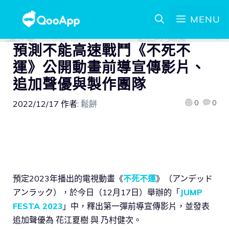
MENU
預測不能高速戰鬥《不死不
運》公開動畫前導宣傳影片、
追加聲優與製作團隊
0
0
2022/12/17
作者:
鬆餅
預定2023年播出的電視動畫《
不死不運
》（アンデッド
アンラック），於今日（12月17日）舉辦的「
JUMP
FESTA 2023
」中，釋出第一彈前導宣傳影片，並發表
追加聲優為 花江夏樹 與 乃村健次。