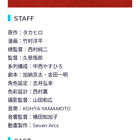
▍
STAFF
原作：タカヒロ
漫画：竹村洋平
總監督：西村純二
監督：久慈悟郎
系列構成：中西やすひろ
劇本：加納京太、金田一明
角色設定：吉井弘幸
色彩設計：西村薫
攝影監督：山田和広
音樂：KOHTA YAMAMOTO
音響監督：横田知加子
動畫製作：Seven Arcs