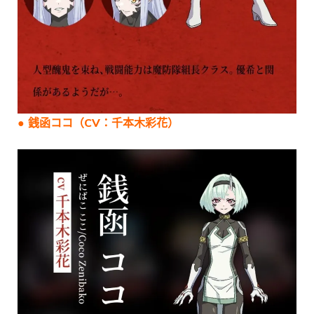
● 銭函ココ（CV：千本木彩花）