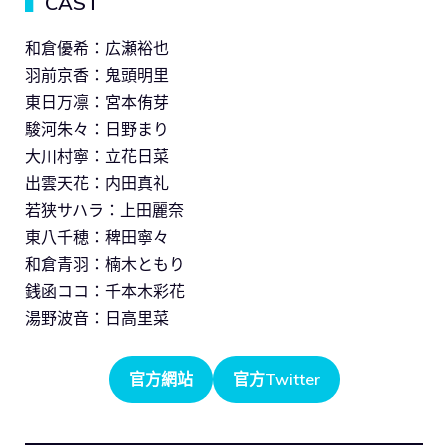
▍
CAST
和倉優希：広瀬裕也
羽前京香：鬼頭明里
東日万凛：宮本侑芽
駿河朱々：日野まり
大川村寧：立花日菜
出雲天花：内田真礼
若狭サハラ：上田麗奈
東八千穂：稗田寧々
和倉青羽：楠木ともり
銭函ココ：千本木彩花
湯野波音：日高里菜
官方網站
官方Twitter