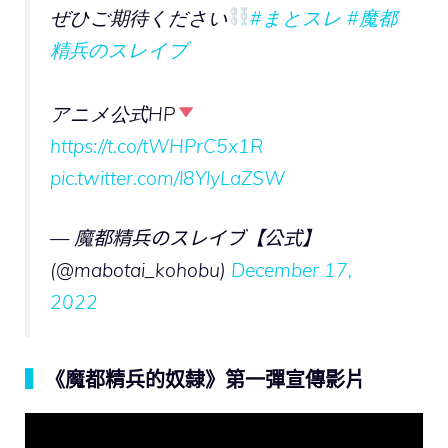
ぜひご期待ください
#まとスレ
#魔都
精兵のスレイブ
アニメ公式HP
https://t.co/tWHPrC5x1R
pic.twitter.com/l8YlyLaZSW
— 魔都精兵のスレイブ【公式】
(@mabotai_kohobu)
December 17,
2022
▍
《魔都精兵的奴隸》第一彈宣傳影片