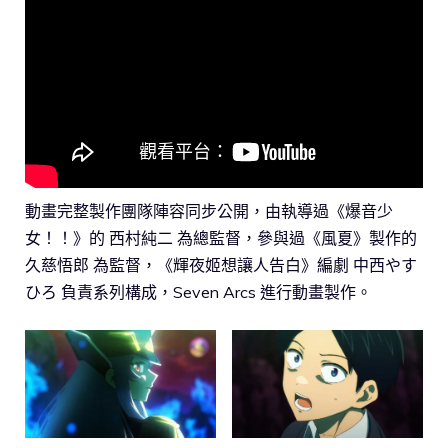
動畫完整製作團隊陣容同步公開，由執導過《爆音少
女！！》的 西村純二 為總監督，參與過《風夏》製作的
久慈悟郎 為監督，《輝夜姬想讓人告白》編劇 中西やす
ひろ 負責系列構成，Seven Arcs 進行動畫製作。