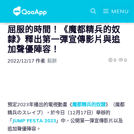
MENU
屈服的時間！《魔都精兵的奴
隸》釋出第一彈宣傳影片與追
加聲優陣容！
0
0
2022/12/17
作者:
鬆餅
預定2023年播出的電視動畫《
魔都精兵的奴隸
》（魔都
精兵のスレイブ），於今日（12月17日）舉辦的
「
JUMP FESTA 2023
」中，公開第一彈宣傳影片以及
追加聲優陣容。