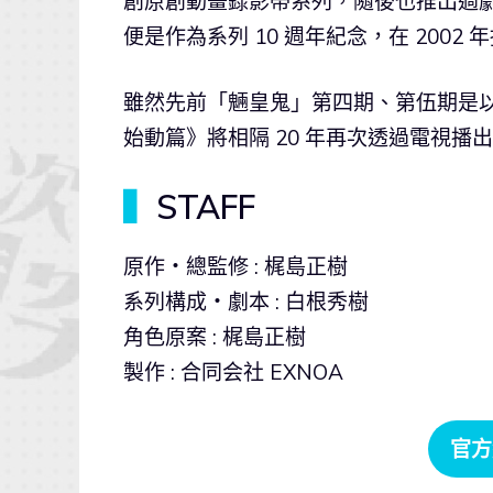
創原創動畫錄影帶系列，隨後也推出過劇
便是作為系列 10 週年紀念，在 2002
雖然先前「魎皇鬼」第四期、第伍期是以 
始動篇》將相隔 20 年再次透過電視播
▍
STAFF
原作・總監修 : 梶島正樹
系列構成・劇本 : 白根秀樹
角色原案 : 梶島正樹
製作 : 合同会社 EXNOA
官方