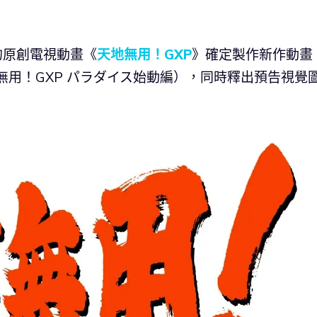
映的原創電視動畫《
天地無用！GXP
》確定製作新作動畫
無用！GXP パラダイス始動編），同時釋出預告視覺