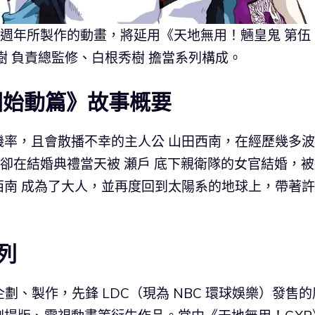
 週年所製作的動畫，將延用《天地無用！魎皇鬼 第伍
樹 負責總監修、白根秀樹 擔當系列構成。
園始動篇》故事概要
機率，且會散播不幸的主人公 山田西南，在經歷幾多
，卻在結婚典禮當天被 瀬戶 底下親衛隊的女官結婚，
西南 成為了大人，並再度回到太陽系的地球上，帶著
列
C 企劃、製作，先鋒 LDC（現為 NBC 環球娛樂）發售的