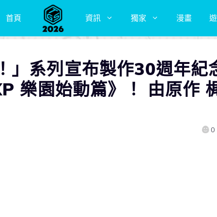
首頁
資訊
獨家
漫畫
遊
！」系列宣布製作30週年紀
P 樂園始動篇》！ 由原作 
0