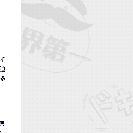
波折
被迫
許多
原