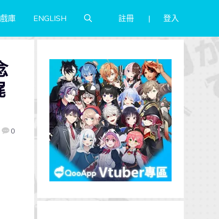
註冊
登入
戲庫
ENGLISH
念
梶
0