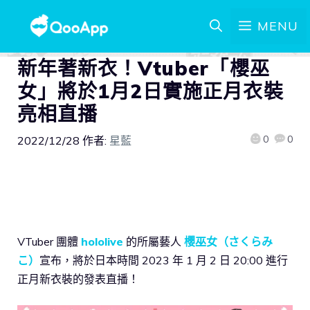
MENU
新年著新衣！Vtuber「櫻巫
女」將於1月2日實施正月衣裝
亮相直播
0
0
2022/12/28
作者:
星藍
VTuber 團體
hololive
的所屬藝人
櫻巫女（さくらみ
こ）
宣布，將於日本時間 2023 年 1 月 2 日 20:00 進行
正月新衣裝的發表直播！