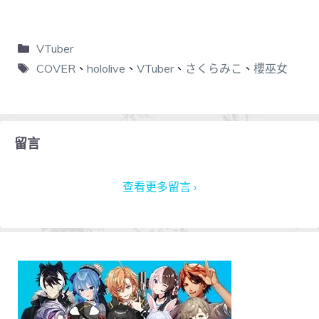
VTuber
COVER
、
hololive
、
VTuber
、
さくらみこ
、
櫻巫女
留言
查看更多留言 ›