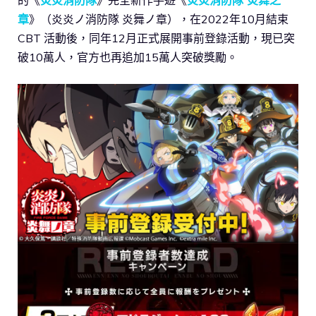
的《
炎炎消防隊
》完全新作手遊《
炎炎消防隊 炎舞之
章
》（炎炎ノ消防隊 炎舞ノ章），在2022年10月結束
CBT 活動後，同年12月正式展開事前登錄活動，現已突
破10萬人，官方也再追加15萬人突破獎勵。