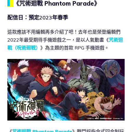
▍
《咒術迴戰 Phantom Parade》
配信日：預定2023年春季
這款應該不用編輯再多介紹了吧！去年也是榮登編輯們
2022年最受期待手機遊戲之一，是以人氣動畫《
咒術迴
戰（呪術廻戦）
》為主題的首款 RPG 手機遊戲。
《
咒術迴戰 Phantom Parade
》戰鬥採指令式回合制玩