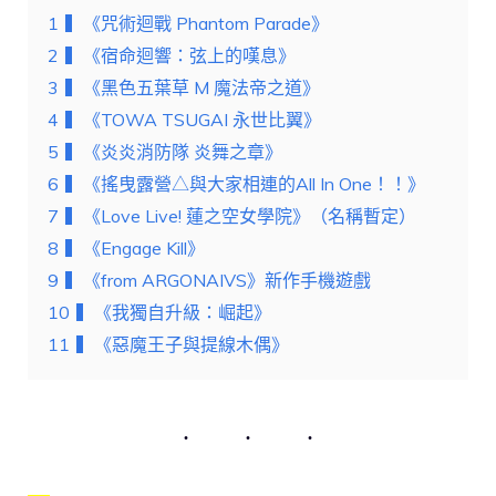
1
▍《咒術迴戰 Phantom Parade》
2
▍《宿命迴響：弦上的嘆息》
3
▍《黑色五葉草 M 魔法帝之道》
4
▍《TOWA TSUGAI 永世比翼》
5
▍《炎炎消防隊 炎舞之章》
6
▍《搖曳露營△與大家相連的All In One！！》
7
▍《Love Live! 蓮之空女學院》（名稱暫定）
8
▍《Engage Kill》
9
▍《from ARGONAIVS》新作手機遊戲
10
▍《我獨自升級：崛起》
11
▍《惡魔王子與提線木偶》