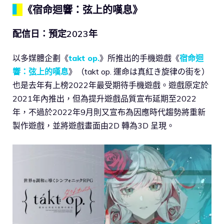
▍
《宿命迴響：弦上的嘆息》
配信日：預定2023年
以多媒體企劃《
takt op.
》所推出的手機遊戲《
宿命迴
響：弦上的嘆息
》（takt op. 運命は真紅き旋律の街を）
也是去年有上榜2022年最受期待手機遊戲。遊戲原定於
2021年內推出，但為提升遊戲品質宣布延期至2022
年，不過於2022年9月則又宣布為因應時代趨勢將重新
製作遊戲，並將遊戲畫面由2D 轉為3D 呈現。