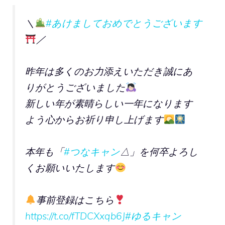
＼
#あけましておめでとうございます
／
昨年は多くのお力添えいただき誠にあ
りがとうございました
新しい年が素晴らしい一年になります
よう心からお祈り申し上げます
本年も「
#つなキャン
△」を何卒よろし
くお願いいたします
事前登録はこちら
https://t.co/fTDCXxqb6J
#ゆるキャン