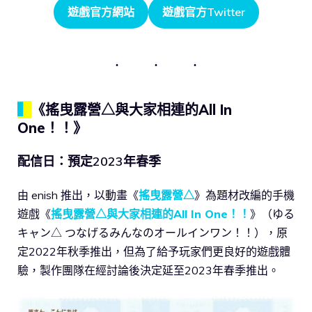
遊戲官方網站
遊戲官方Twitter
▍
《搖曳露營△與大家相連的All In
One！！》
配信日：預定2023年春季
由 enish 推出，以動畫《
搖曳露營△
》為題材改編的手機
遊戲《
搖曳露營△與大家相連的All In One！！
》（ゆる
キャン△ つなげるみんなのオールインワン！！），原
定2022年秋季推出，但為了給予玩家們更良好的遊戲體
驗，製作團隊在經討論後決定延至2023年春季推出。