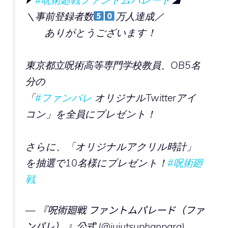
◤
#呪術廻戦ファントムパレード
◢
＼事前登録者数
万人達成／
ありがとうございます！
東京都立呪術高等専門学校教員、OB5名
分の
「
#ファンパレ
オリジナルTwitterアイ
コン」を全員にプレゼント！
さらに、「オリジナルアクリル時計」
を抽選で10名様にプレゼント！
#呪術廻
戦
— 『呪術廻戦 ファントムパレード（ファ
ンパレ） 』公式 (@jujutsuphanpara)