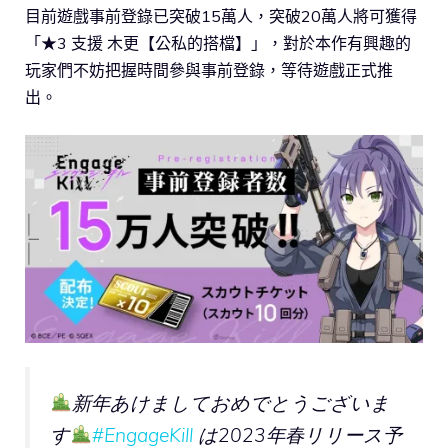
目前遊戲事前登錄已突破15萬人，突破20萬人將可獲得
「★3 支援 木更【公私的搭檔】」，對於本作有興趣的
玩家們不妨把握時間參與事前登錄，等待遊戲正式推
出。
新年あけましておめでとうございま
す
#EngageKill
は2023年春リリース予