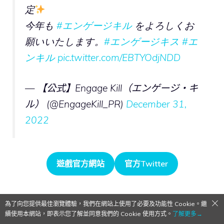
定
今年も
#エンゲージキル
をよろしくお
願いいたします。
#エンゲージキス
#エ
ンキル
pic.twitter.com/EBTYOdjNDD
— 【公式】Engage Kill（エンゲージ・キ
ル） (@EngageKill_PR)
December 31,
2022
遊戲官方網站
官方Twitter
為了向您提供最佳瀏覽體驗，我們在網站上使用了必要及功能性 Cookie。繼
續使用本網站，即表示您了解並同意我們的 Cookie 使用方式。
了解更多→