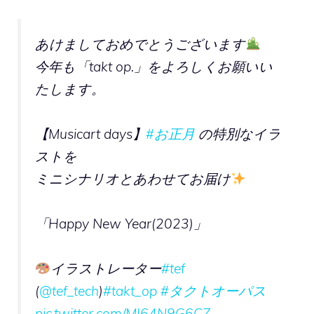
あけましておめでとうございます
今年も「takt op.」をよろしくお願いい
たします。
【Musicart days】
#お正月
の特別なイラ
ストを
ミニシナリオとあわせてお届け
「Happy New Year(2023)」
イラストレーター
#tef
(
@tef_tech
)
#takt_op
#タクトオーパス
pic.twitter.com/MI64N9G6CZ