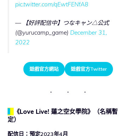
pic.twitter.com/qEwtFENfA8
— 【好評配信中】つなキャン△公式
(@yurucamp_game)
December 31,
2022
遊戲官方網站
遊戲官方Twitter
▍
《Love Live! 蓮之空女學院》（名稱暫
定）
配信日：預定2023年4月