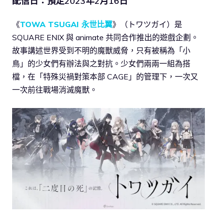
配信日：預定2023年2月16日
《
TOWA TSUGAI 永世比翼
》（トワツガイ）是
SQUARE ENIX 與 animate 共同合作推出的遊戲企劃。
故事講述世界受到不明的魔獸威脅，只有被稱為「小
鳥」的少女們有辦法與之對抗。少女們兩兩一組為搭
檔，在「特殊災禍對策本部 CAGE」的管理下，一次又
一次前往戰場消滅魔獸。