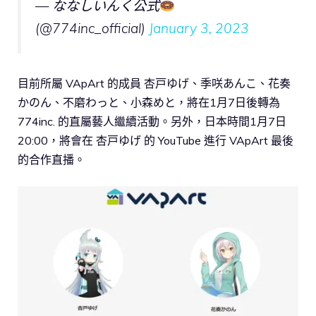
— ななしいんく公式
(@774inc_official)
January 3, 2023
目前所屬 VApArt 的成員 杏戸ゆげ、季咲あんこ、花奏
かのん、不磨わっと、小森めと，將在1月7日後轉為
774inc. 的直屬藝人繼續活動。另外，日本時間1月7日
20:00，將會在 杏戸ゆげ 的 YouTube 進行 VApArt 最後
的合作直播。