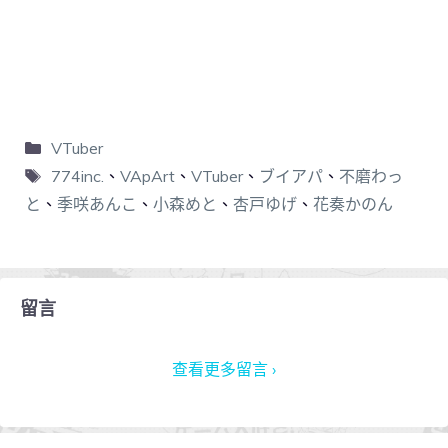
VTuber
774inc.
、
VApArt
、
VTuber
、
ブイアパ
、
不磨わっ
と
、
季咲あんこ
、
小森めと
、
杏戸ゆげ
、
花奏かのん
留言
查看更多留言 ›