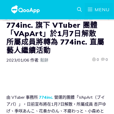
MENU
774inc. 旗下 VTuber 團體
「VApArt」於1月7日解散
所屬成員將轉為 774inc. 直屬
藝人繼續活動
0
0
2023/01/06
作者:
鬆餅
由 VTuber 事務所
774inc.
營運的團體「VApArt（ブイ
アパ）」，日前宣布將在1月7日解散，所屬成員 杏戸ゆ
げ、季咲あんこ、花奏かのん、不磨わっと、小森めと