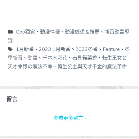
Qoo獨家
、
動漫情報
、
動漫感想＆推薦
、
新番動畫導
覽
1月新番
、
2023 1月新番
、
2023冬番
、
Feature
、
冬
季新番
、
動畫
、
千本木彩花
、
石見舞菜香
、
転生王女と
天才令嬢の魔法革命
、
轉生公主與天才千金的魔法革命
留言
查看更多留言 ›