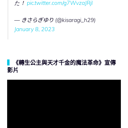
た！
pic.twitter.com/g7WvzaJRjl
— きさらぎゆり (@kisaragi_h29)
January 8, 2023
▍
《轉生公主與天才千金的魔法革命》宣傳
影片