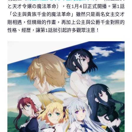
と天才令嬢の魔法革命），在1月4日正式開播。第1話
「公主與貴族千金的魔法革命」雖然只是兩名女主交才
剛相遇，但精緻的作畫，再加上公主與公爵千金對照的
性格、經歷，讓第1話就引起許多觀眾注意！