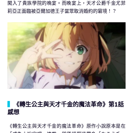
闖入了貴族學院的晚宴。而晚宴上，天才公爵千金尤菲
莉亞正面臨被亞爾加德王子當眾取消婚約的窘境！？
▍
《轉生公主與天才千金的魔法革命》第1話
感想
《轉生公主與天才千金的魔法革命》原作小說原本是在