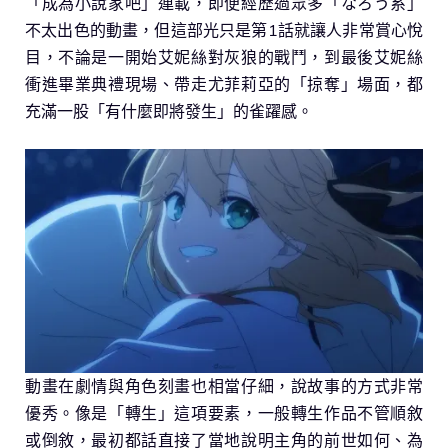
「成為小說家吧」連載，即便經歷過眾多「なろう系」
不太出色的動畫，但這部光只是第1話就讓人非常賞心悅
目，不論是一開始艾妮絲對灰狼的戰鬥，到最後艾妮絲
衝進畢業典禮現場、帶走尤菲莉亞的「掠奪」場面，都
充滿一股「有什麼即將發生」的雀躍感。
動畫在劇情與角色刻畫也相當仔細，說故事的方式非常
優秀。像是「轉生」這項要素，一般轉生作品不管順敘
或倒敘，最初都話直接了當地說明主角的前世如何、為