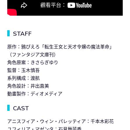
▍
STAFF
原作：鴉ぴえろ「転生王女と天才令嬢の魔法革命」
（ファンタジア文庫刊）
角色原案：きさらぎゆり
監督：玉木慎吾
系列構成：渡航
角色設計：井出直美
動畫製作：ディオメディア
▍
CAST
アニスフィア・ウィン・パレッティア：千本木彩花
ユフィリア・マゼンタ：石見舞菜香