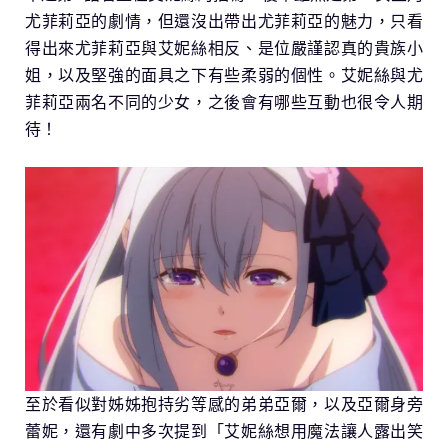
尤菲莉亞的劇情，但還沒出帶出尤菲莉亞的魅力，只看
得出來尤菲莉亞與艾妮絲相反、是位嚴謹認真的貴族小
姐，以及堅強的面具之下有些柔弱的個性。艾妮絲與尤
菲莉亞兩名不同的少女，之後會有哪些互動也很令人期
待！
至於看似對姊姊抱持劣等感的弟弟亞爾，以及亞爾身旁
蕾妮，還有劇中多次提到「艾妮絲想用魔法讓人露出笑