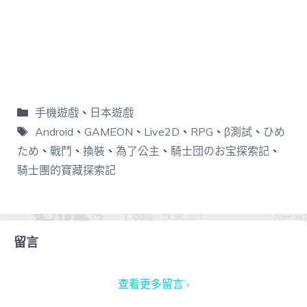
手機遊戲
、
日本遊戲
Android
、
GAMEON
、
Live2D
、
RPG
、
β測試
、
ひめ
ため
、
戰鬥
、
換裝
、
為了公主
、
騎士団のお宝探索記
、
騎士團的寶藏探索記
留言
查看更多留言 ›