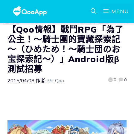
MENU
【Qoo情報】戰鬥RPG「為了
公主！～騎士團的寶藏探索記
～（ひめため！～騎士団のお
宝探索記～）」Android版β
測試招募
0
0
2015/04/08
作者:
Mr. Qoo