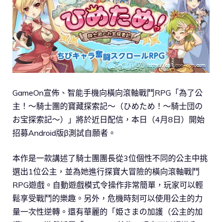
GameOn宣佈、智能手機向橫向滾軸戰鬥RPG「為了公
主！～騎士團的寶藏探索記～（ひめため！～騎士団の
お宝探索記～）」將於近日配信，本日（4月8日）開始
招募Android版β測試自願者。
本作是一款講述了騎士團團長從3位個性不同的公主中挑
選出1位公主，並為她進行探寶大冒險的橫向滾軸戰鬥
RPG遊戲。自動遊戲模式令操作非常簡單，玩家可以輕
鬆享受戰鬥的樂趣。另外，危機時刻可以使用公主的力
量一次性逆轉。還有華麗的「姫さまの加護（公主的加