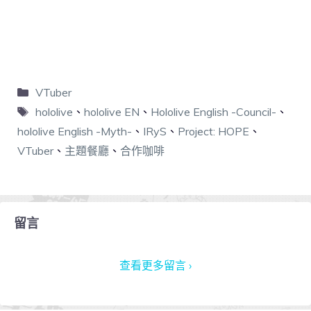
VTuber
hololive
、
hololive EN
、
Hololive English -Council-
、
hololive English -Myth-
、
IRyS
、
Project: HOPE
、
VTuber
、
主題餐廳
、
合作咖啡
留言
查看更多留言 ›