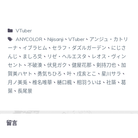
VTuber
ANYCOLOR
、
Nijisanji
、
VTuber
、
アンジュ・カトリ
ーナ
、
イブラヒム
、
セラフ・ダズルガーデン
、
にじさ
んじ
、
ましろ爻
、
リゼ・ヘルエスタ
、
レオス・ヴィン
セント
、
不破湊
、
伏見ガク
、
健屋花那
、
剣持刀也
、
加
賀美ハヤト
、
勇気ちひろ
、
叶
、
戌亥とこ
、
星川サラ
、
月ノ美兎
、
椎名唯華
、
樋口楓
、
相羽ういは
、
社築
、
葛
葉
、
長尾景
留言