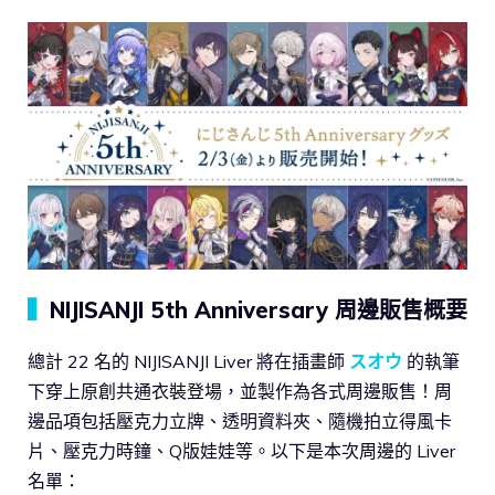
▍
NIJISANJI 5th Anniversary 周邊販售概要
總計 22 名的 NIJISANJI Liver 將在插畫師
スオウ
的執筆
下穿上原創共通衣裝登場，並製作為各式周邊販售！周
邊品項包括壓克力立牌、透明資料夾、隨機拍立得風卡
片、壓克力時鐘、Q版娃娃等。以下是本次周邊的 Liver
名單：