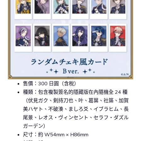
售價：300 日圓（含稅）
種類：包含複製簽名的隱藏版在內隨機全 24 種
（伏見ガク、剣持刀也、叶、葛葉、社築、加賀
美ハヤト、不破湊、ましろ爻、イブラヒム、長
尾景、レオス・ヴィンセント、セラフ・ダズル
ガーデン）
尺寸：約 W54mm × H86mm