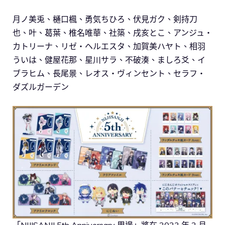
月ノ美兎、樋口楓、勇気ちひろ、伏見ガク、剣持刀
也、叶、葛葉、椎名唯華、社築、戌亥とこ、アンジュ・
カトリーナ、リゼ・ヘルエスタ、加賀美ハヤト、相羽
ういは、健屋花那、星川サラ、不破湊、ましろ爻、イ
ブラヒム、長尾景、レオス・ヴィンセント、セラフ・
ダズルガーデン
「NIJISANJI 5th Anniversary 周邊」將在 2023 年 2 月