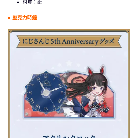
材質：紙
● 壓克力時鐘