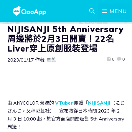
MENU
NIJISANJI 5th Anniversary
周邊將於2月3日開賣！22名
Liver穿上原創服裝登場
0
0
2023/01/17
作者:
星藍
由 ANYCOLOR 營運的
VTuber
團體「
NIJISANJI
（にじ
さんじ，又稱彩虹社）」宣布將從日本時間 2023 年 2
月 3 日 10:00 起，於官方商店開始販售 5th Anniversary
周邊！