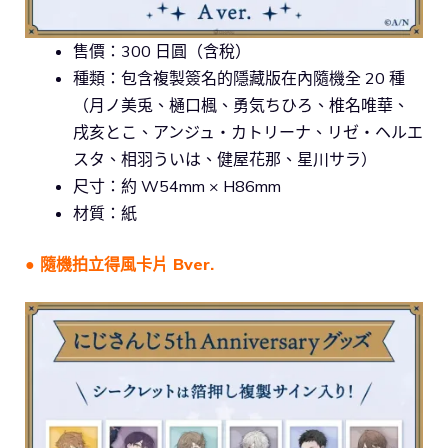
售價：300 日圓（含稅）
種類：包含複製簽名的隱藏版在內隨機全 20 種
（月ノ美兎、樋口楓、勇気ちひろ、椎名唯華、
戌亥とこ、アンジュ・カトリーナ、リゼ・ヘルエ
スタ、相羽ういは、健屋花那、星川サラ）
尺寸：約 W54mm × H86mm
材質：紙
● 隨機拍立得風卡片 Bver.