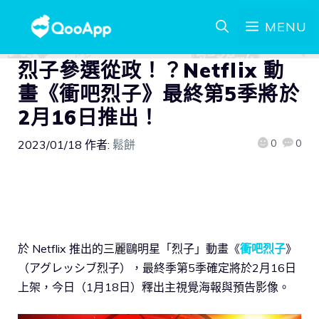
MENU
烈子參選從政！？Netflix 動
畫《衝吧烈子》最終第5季將於
2月16日推出！
0
0
2023/01/18
作者:
鬆餅
於 Netflix 推出的三麗鷗明星「烈子」動畫《
衝吧烈子
》
（アグレッシブ烈子），最終季第5季確定將於2月16日
上架，今日（1月18日）釋出主視覺海報與預告影像。