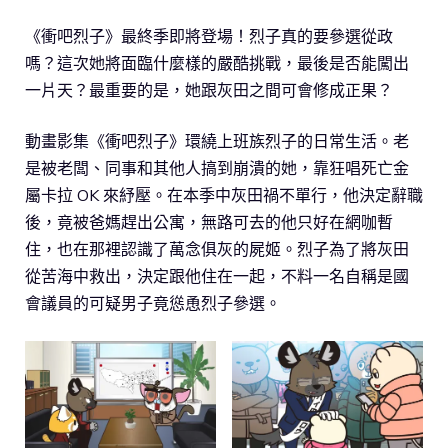
《衝吧烈子》最終季即將登場！烈子真的要參選從政
嗎？這次她將面臨什麼樣的嚴酷挑戰，最後是否能闖出
一片天？最重要的是，她跟灰田之間可會修成正果？
動畫影集《衝吧烈子》環繞上班族烈子的日常生活。老
是被老闆、同事和其他人搞到崩潰的她，靠狂唱死亡金
屬卡拉 OK 來紓壓。在本季中灰田禍不單行，他決定辭職
後，竟被爸媽趕出公寓，無路可去的他只好在網咖暫
住，也在那裡認識了萬念俱灰的屍姬。烈子為了將灰田
從苦海中救出，決定跟他住在一起，不料一名自稱是國
會議員的可疑男子竟慫恿烈子參選。