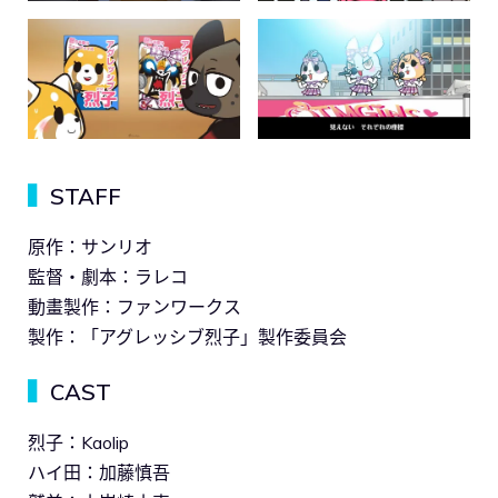
▍
STAFF
原作：サンリオ
監督・劇本：ラレコ
動畫製作：ファンワークス
製作：「アグレッシブ烈子」製作委員会
▍
CAST
烈子：Kaolip
ハイ田：加藤慎吾