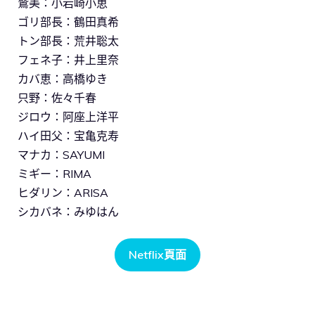
鷲美：小岩崎小恵
ゴリ部長：鶴田真希
トン部長：荒井聡太
フェネ子：井上里奈
カバ恵：高橋ゆき
只野：佐々千春
ジロウ：阿座上洋平
ハイ田父：宝亀克寿
マナカ：SAYUMI
ミギー：RIMA
ヒダリン：ARISA
シカバネ：みゆはん
Netflix頁面