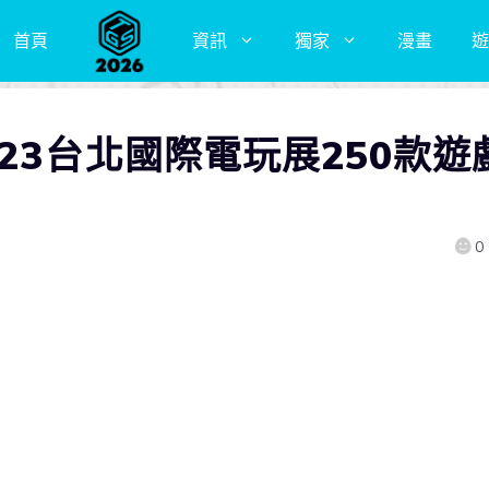
首頁
資訊
獨家
漫畫
遊
23台北國際電玩展250款遊
0