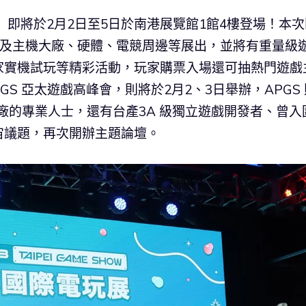
GS）即將於2月2日至5日於南港展覽館1館4樓登場！本
遊戲及主機大廠、硬體、電競周邊等展出，並將有重量級
家實機試玩等精彩活動，玩家購票入場還可抽熱門遊戲
S 亞太遊戲高峰會，則將於2月2、3日舉辦，APGS 
等知名大廠的專業人士，還有台產3A 級獨立遊戲開發者、曾入
宙議題，再次開辦主題論壇。