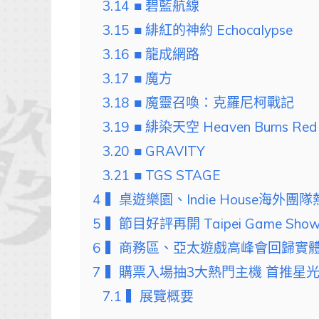
3.14
■ 碧藍航線
3.15
■ 緋紅的神約 Echocalypse
3.16
■ 龍成網路
3.17
■ 魔方
3.18
■ 魔靈召喚：克羅尼柯戰記
3.19
■ 緋染天空 Heaven Burns Red
3.20
■ GRAVITY
3.21
■ TGS STAGE
4
▍桌遊樂園、Indie House海外
5
▍節目好評再開 Taipei Game Sh
6
▍商務區、亞太遊戲高峰會回歸實體
7
▍購票入場抽3大熱門主機 首推星
7.1
▍展覽概要