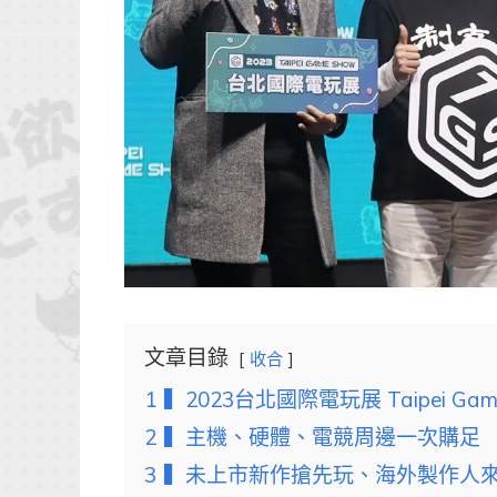
文章目錄
收合
1
▍2023台北國際電玩展 Taipei Ga
2
▍主機、硬體、電競周邊一次購足
3
▍未上市新作搶先玩、海外製作人