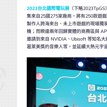
2023台北國際電玩展
（下略2023Tp
集來自25國275家廠商，將有250款
製作人跨海來台、未上市遊戲的現場獨
機；而睽違兩年回歸實體的商務區與 APG
邀請到來自 NVIDIA、Ubisoft 
葛萊美獎的音樂人等，並延續大熱元宇