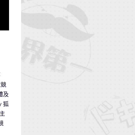
嘉
電競
體及
 狐
門主
競