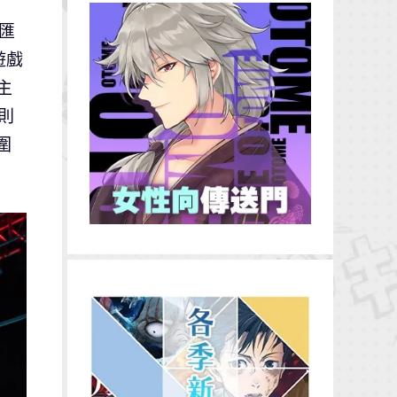
次匯
遊戲
主
則
圍