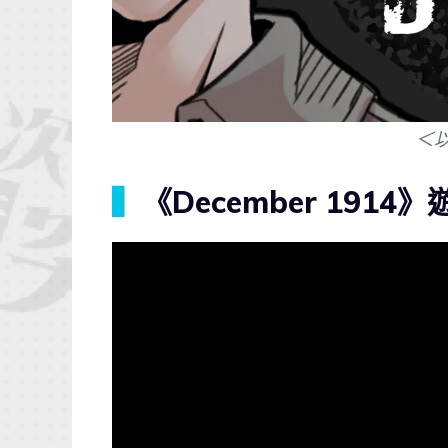
＜
▍
《December 1914》