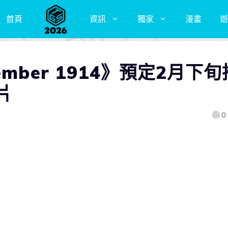
首頁
資訊
獨家
漫畫
遊
mber 1914》預定2月下旬
片
0