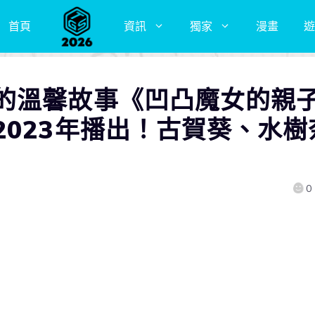
首頁
資訊
獨家
漫畫
遊
的溫馨故事《凹凸魔女的親
2023年播出！古賀葵、水樹
0