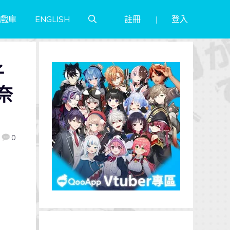
註冊
登入
戲庫
ENGLISH
子
奈
0