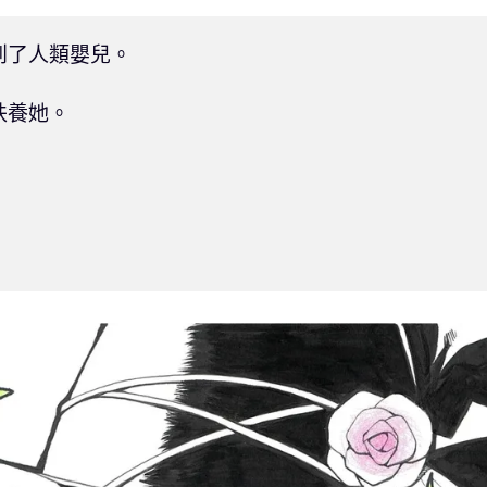
了人類嬰兒。

養她。
