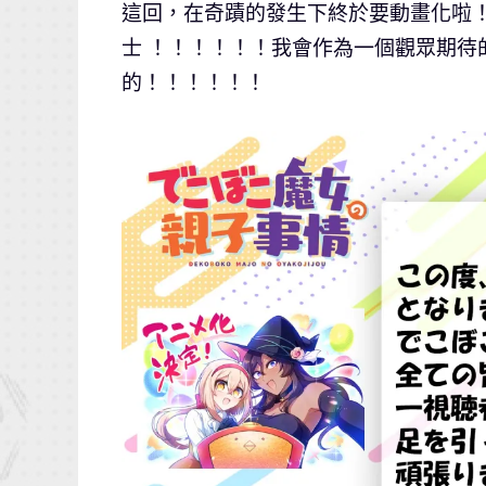
這回，在奇蹟的發生下終於要動畫化啦
士 ！！！！！！我會作為一個觀眾期待
的！！！！！！