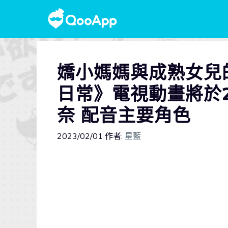
嬌小媽媽與成熟女兒
日常》電視動畫將於
奈 配音主要角色
2023/02/01
作者:
星藍