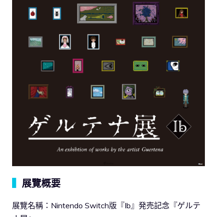
▍
展覽概要
展覽名稱：Nintendo Switch版『Ib』発売記念『ゲルテ