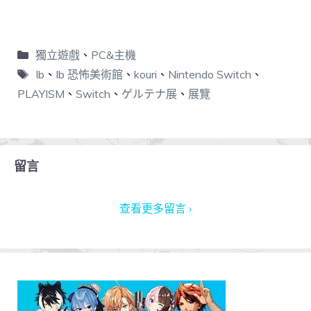
獨立遊戲
、
PC&主機
Ib
、
Ib 恐怖美術館
、
kouri
、
Nintendo Switch
、
PLAYISM
、
Switch
、
ゲルテナ展
、
展覽
留言
查看更多留言 ›