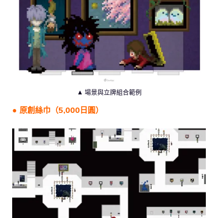
▲ 場景與立牌組合範例
● 原創絲巾（5,000日圓）