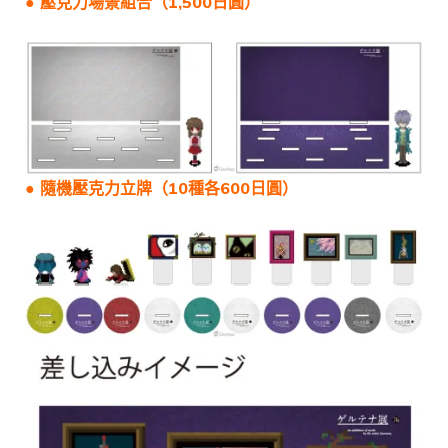
● 壓克力場景組合（1,500日圓）
● 隨機壓克力立牌（10種各600日圓）