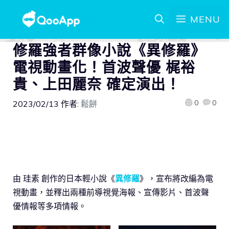
MENU
修羅強者群像小說《異修羅》
電視動畫化！首波聲優 梶裕
貴、上田麗奈 確定演出！
0
0
2023/02/13
作者:
鬆餅
由 珪素 創作的日本輕小說《
異修羅
》，宣布將改編為電
視動畫，並釋出兩種前導視覺海報、宣傳影片、首波聲
優情報等多項情報。