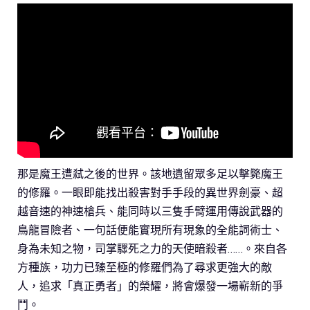
那是魔王遭弒之後的世界。該地遺留眾多足以擊斃魔王
的修羅。一眼即能找出殺害對手手段的異世界劍豪、超
越音速的神速槍兵、能同時以三隻手臂運用傳說武器的
鳥龍冒險者、一句話便能實現所有現象的全能詞術士、
身為未知之物，司掌驟死之力的天使暗殺者……。來自各
方種族，功力已臻至極的修羅們為了尋求更強大的敵
人，追求「真正勇者」的榮耀，將會爆發一場嶄新的爭
鬥。