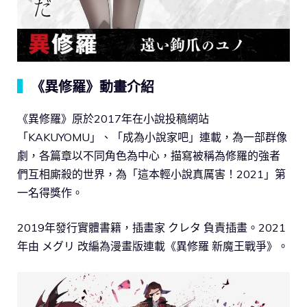
▍
《異修羅》動畫介紹
《異修羅》原於2017年在小說投稿網站
「KAKUYOMU」、「成為小說家吧」連載，為一部群像
劇，各篇章以不同角色為中心，描寫被稱為修羅的強者
們互相廝殺的世界，為「這本輕小說真厲害！2021」第
一名得獎作。
2019年發行實體書籍，插畫家 クレタ 負責插畫。2021
年由 メグリ 改編為漫畫版連載《異修羅 新魔王戰爭》。