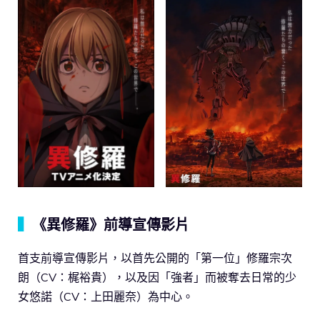
▍
《異修羅》前導宣傳影片
首支前導宣傳影片，以首先公開的「第一位」修羅宗次
朗（CV：梶裕貴），以及因「強者」而被奪去日常的少
女悠諾（CV：上田麗奈）為中心。