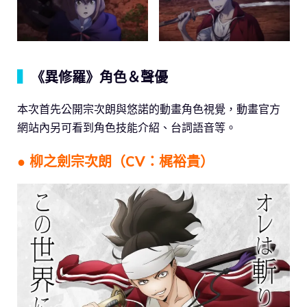
▍
《異修羅》角色＆聲優
本次首先公開宗次朗與悠諾的動畫角色視覺，動畫官方
網站內另可看到角色技能介紹、台詞語音等。
● 柳之劍宗次朗（CV：梶裕貴）