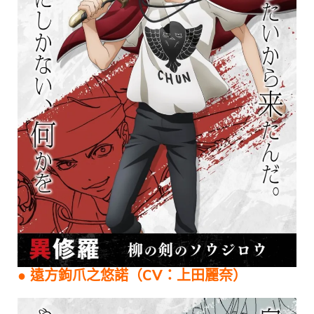
● 遠方鉤爪之悠諾（CV：上田麗奈）