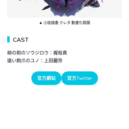
▲ 小說插畫 クレタ 動畫化賀圖
▍
CAST
柳の剣のソウジロウ：梶裕貴
遠い鉤爪のユノ：上田麗奈
官方網站
官方Twitter