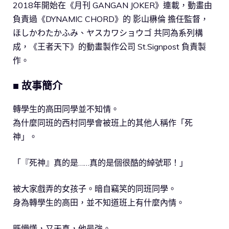
2018年開始在《月刊 GANGAN JOKER》連載，動畫由
負責過《DYNAMIC CHORD》的 影山楙倫 擔任監督，
ほしかわたかふみ、ヤスカワショウゴ 共同為系列構
成，《王者天下》的動畫製作公司 St.Signpost 負責製
作。
■ 故事簡介
轉學生的高田同學並不知情。
為什麼同班的西村同學會被班上的其他人稱作「死
神」。
「『死神』真的是……真的是個很酷的綽號耶！」
被大家戲弄的女孩子。暗自竊笑的同班同學。
身為轉學生的高田，並不知道班上有什麼內情。
既懵懂，又天真，他最強。