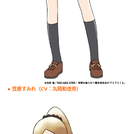
● 笠原すみれ（CV：丸岡和佳奈）