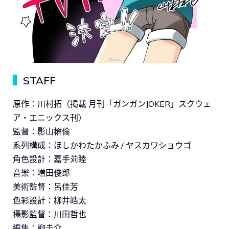
▍
STAFF
原作：川村拓（掲載 月刊「ガンガンJOKER」スクウェ
ア・エニックス刊）
監督：影山楙倫
系列構成：ほしかわたかふみ / ヤスカワショウゴ
角色設計：嘉手苅睦
音樂：増田俊郎
美術監督：呂佳芳
色彩設計：柳井皓太
攝影監督：川田哲也
編集：柳圭介