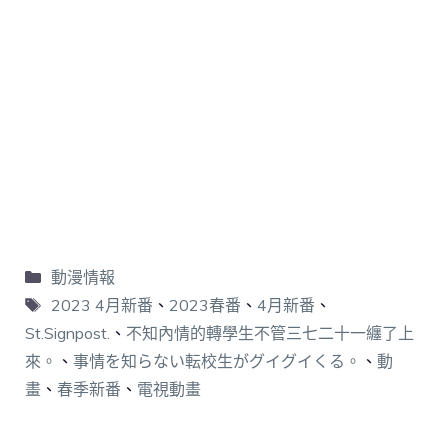
動漫情報
2023 4月新番
、
2023春番
、
4月新番
、
St.Signpost.
、
不知內情的轉學生不管三七二十一纏了上
來。
、
事情を知らない転校生がグイグイくる。
、
動
畫
、
春季新番
、
電視動畫