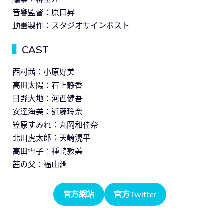
音響監督：原口昇
動畫製作：スタジオサインポスト
▍
CAST
西村茜：小原好美
高田太陽：石上静香
日野大地：河西健吾
安達海美：近藤玲奈
笠原すみれ：丸岡和佳奈
北川虎太郎：天崎滉平
高田雪子：種崎敦美
茜の父：福山潤
官方網站
官方Twitter