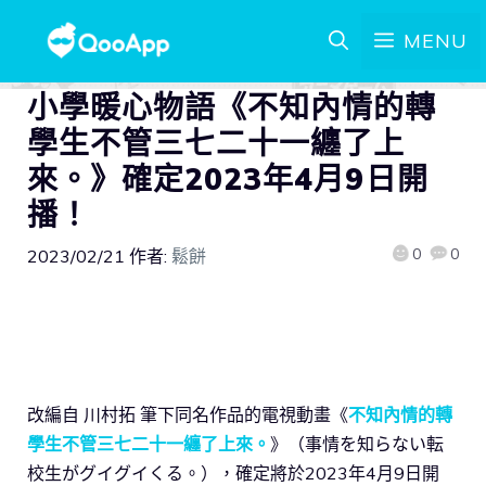
MENU
小學暖心物語《不知內情的轉
學生不管三七二十一纏了上
來。》確定2023年4月9日開
播！
0
0
2023/02/21
作者:
鬆餅
改編自 川村拓 筆下同名作品的電視動畫《
不知內情的轉
學生不管三七二十一纏了上來。
》（事情を知らない転
校生がグイグイくる。），確定將於2023年4月9日開