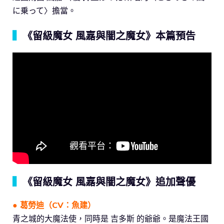
に乗って〉擔當。
▍
《留級魔女 風嘉與闇之魔女》本篇預告
▍
《留級魔女 風嘉與闇之魔女》追加聲優
● 葛勞迪（CV：魚建）
青之城的大魔法使，同時是 吉多斯 的爺爺。是魔法王國