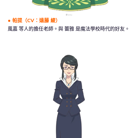
● 帕提（CV：遠藤 綾）
風嘉 等人的擔任老師。與 蕾雅 是魔法學校時代的好友。