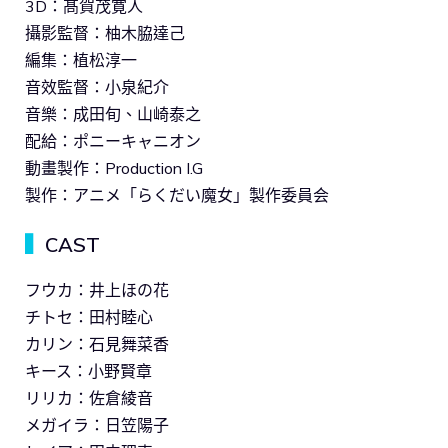
3D：髙賀茂寛人
攝影監督：柚木脇達己
編集：植松淳一
音效監督：小泉紀介
音樂：成田旬、山崎泰之
配給：ポニーキャニオン
動畫製作：Production I.G
製作：アニメ「らくだい魔女」製作委員会
▍
CAST
フウカ：井上ほの花
チトセ：田村睦心
カリン：石見舞菜香
キース：小野賢章
リリカ：佐倉綾音
メガイラ：日笠陽子