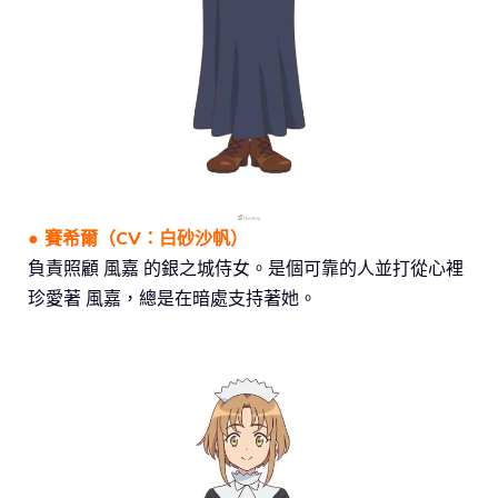
● 賽希爾（CV：白砂沙帆）
負責照顧 風嘉 的銀之城侍女。是個可靠的人並打從心裡
珍愛著 風嘉，總是在暗處支持著她。