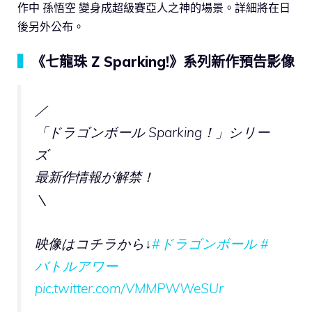
作中 孫悟空 變身成超級賽亞人之神的場景。詳細將在日
後另外公布。
▍
《七龍珠 Z Sparking!》系列新作預告影像
／
「ドラゴンボール Sparking！」シリー
ズ
最新作情報が解禁！
＼
映像はコチラから↓
#ドラゴンボール
#
バトルアワー
pic.twitter.com/VMMPWWeSUr