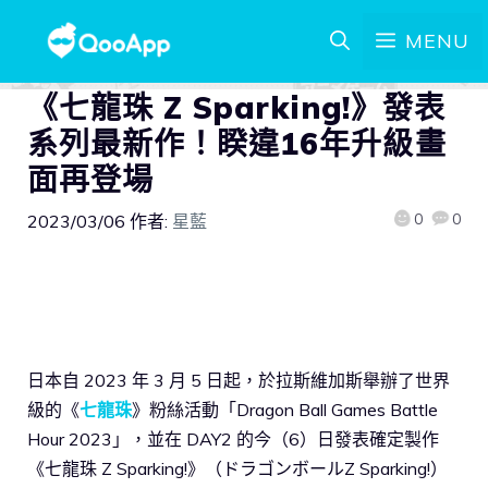
MENU
《七龍珠 Z Sparking!》發表
系列最新作！睽違16年升級畫
面再登場
0
0
2023/03/06
作者:
星藍
日本自 2023 年 3 月 5 日起，於拉斯維加斯舉辦了世界
級的《
七龍珠
》粉絲活動「Dragon Ball Games Battle
Hour 2023」，並在 DAY2 的今（6）日發表確定製作
《七龍珠 Z Sparking!》（ドラゴンボールZ Sparking!）