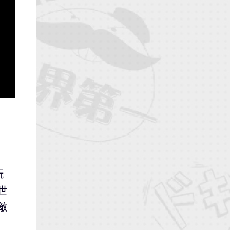
玩
世
敵