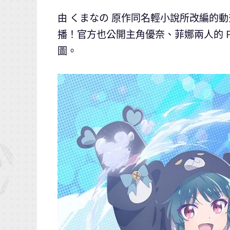
由 くまなの 原作同名輕小說所改編的動
播！官方也公開主角優奈、菲娜兩人的 
圖。