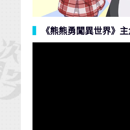
▍
《熊熊勇闖異世界》主角