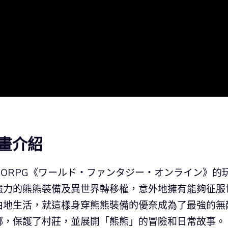
畫介紹
MORPG《ワールド・ファンタジー・オンライン》的
強力的熊熊裝備及異世界轉移權，意外地擁有能夠征服
由地生活，就這樣身穿熊熊裝備的優奈成為了最強的無
娜，保護了村莊，並展開「熊熊」的冒險和日常故事。