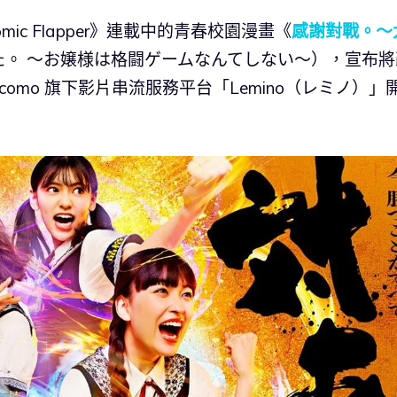
ic Flapper》連載中的青春校園漫畫《
感謝對戰。～
た。 ～お嬢様は格闘ゲームなんてしない～），宣布將
Docomo 旗下影片串流服務平台「Lemino（レミノ）」