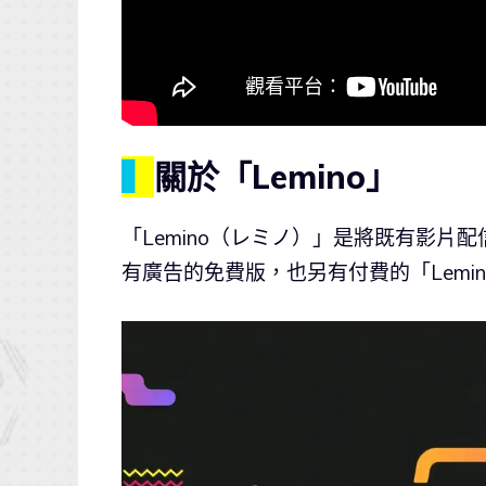
▍
關於「Lemino」
「Lemino（レミノ）」是將既有影片
有廣告的免費版，也另有付費的「Lemino P