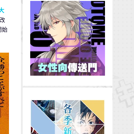
大
改
開始