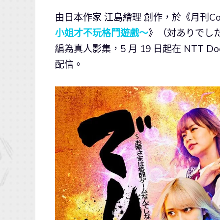
由日本作家 江島繪理 創作，於《月刊Com
小姐才不玩格鬥遊戲～
》（対ありでし
編為真人影集，5 月 19 日起在 NTT 
配信。