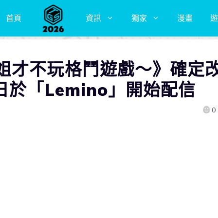
首頁
資訊
獨家
漫畫
遊
姐才不玩格鬥遊戲～》確定
日於「Lemino」開始配信
0