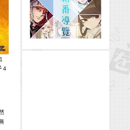
1
子
4
然
無