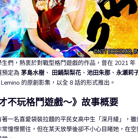
們，熱衷於對戰型格鬥遊戲的作品，曾在 2021 年 
選預定為
茅島水樹
、
田鍋梨梨花
、
池田朱那
、
永瀬莉
Lemino 的原創影集，以全 8 話的形式推出。
才不玩格鬥遊戲～》故事概要
有著一名喜愛袋裝拉麵的平民女高中生「深月綾」，雖
非常憧憬嚮往，但在某天放學後卻不小心目睹她，在空