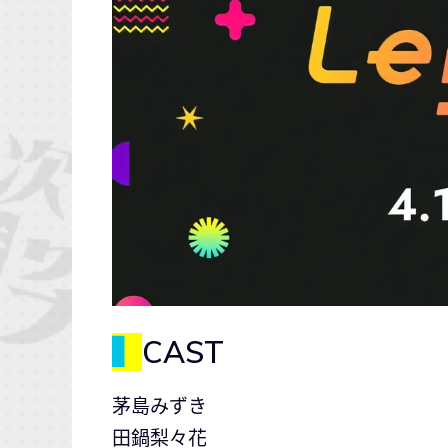
▍
CAST
茅島みずき
田鍋梨々花