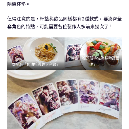
隨機杯墊。
值得注意的是，杯墊與飲品同樣都有2種款式，要湊齊全
套角色的特點，可能需要各位製作人多前來幾次了！
李澤言「猴頭菇排佐海鮮時蔬百
周棋洛「奶油松露義大利麵」
匯」