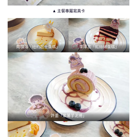
▲ 主餐專屬寫真卡
周棋洛「紐約起士蛋糕」
李澤言「紅絲絨蛋糕」
許墨「紫薯芋泥捲」