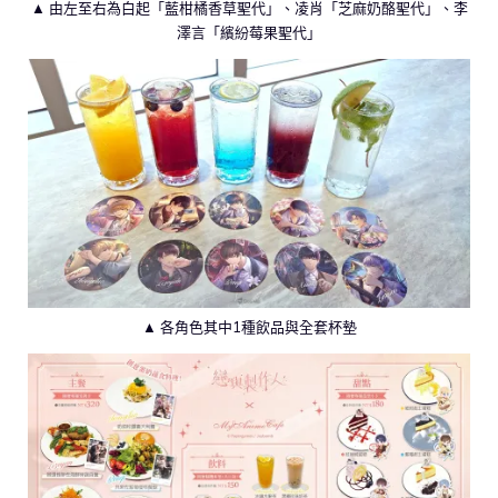
▲ 由左至右為白起「藍柑橘香草聖代」、凌肖「芝麻奶酪聖代」、李
澤言「繽紛莓果聖代」
▲ 各角色其中1種飲品與全套杯墊