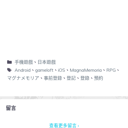
手機遊戲
、
日本遊戲
Android
、
gameloft
、
iOS
、
MagnaMemoria
、
RPG
、
マグナメモリア
、
事前登錄
、
登記
、
登錄
、
預約
留言
查看更多留言 ›