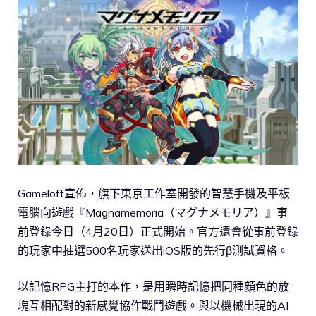
Gameloft宣佈，旗下東京工作室開發的智慧手機及平板
電腦向遊戲『Magnamemoria（マグナメモリア）』事
前登錄今日（4月20日）正式開始。官方還會從事前登錄
的玩家中抽選500名玩家送出iOS版的先行β測試資格。
以記憶RPG主打的本作，是用瞬時記憶把同種顏色的放
塊互相配對的新感覺協作戰鬥遊戲。與以機械出現的AI