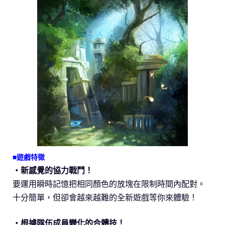
■遊戲特徵
・新感覺的協力戰鬥！
要運用瞬時記憶把相同顏色的放塊在限制時間內配對。
十分簡單，但卻會越來越難的全新遊戲等你來體驗！
・根據隊伍成員變化的合體技！