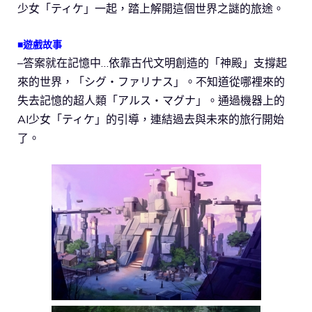
少女「ティケ」一起，踏上解開這個世界之謎的旅途。
■遊戲故事
–答案就在記憶中…依靠古代文明創造的「神殿」支撐起
來的世界，「シグ・ファリナス」。不知道從哪裡來的
失去記憶的超人類「アルス・マグナ」。通過機器上的
AI少女「ティケ」的引導，連結過去與未來的旅行開始
了。