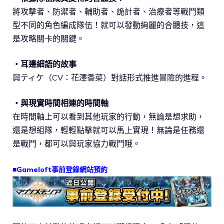
將攻擊者、防禦者、輔助者、詭計者、治療者等戰鬥類
型不同的角色編成隊伍！就可以發動絢麗的合體技，這
是攻略關卡的關鍵。
・耳邊細語的故事
與ティケ（CV：花澤香菜）對話形式推進冒險的進程。
・與現實時間相連的時間軸
在時間軸上可以看到其他玩家的行動，無論是想求助，
還是想組隊，輕輕點擊就可以馬上實現！無論是任務還
是戰鬥，都可以與玩家協力戰鬥哦。
■Gameloft事前登錄網站預約