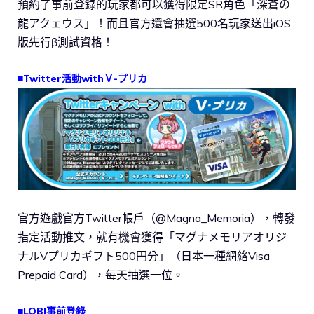
預約了事前登錄的玩家都可以獲得限定SR角色「深蒼の
龍アクェウス」！而且官方還會抽選500名玩家送出iOS
版先行β測試資格！
■Twitter活動withＶ-プリカ
官方遊戲官方Twitter帳戶（@Magna_Memoria），轉發
指定活動推文，就有機會獲得「マグナメモリアオリジ
ナルVプリカギフト500円分」（日本一種網絡Visa
Prepaid Card），每天抽選一位。
■LOBI事前登錄