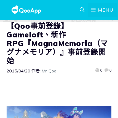
MENU
【Qoo事前登錄】
Gameloft、新作
RPG『MagnaMemoria（マ
グナメモリア）』事前登錄開
始
0
0
2015/04/20
作者:
Mr. Qoo