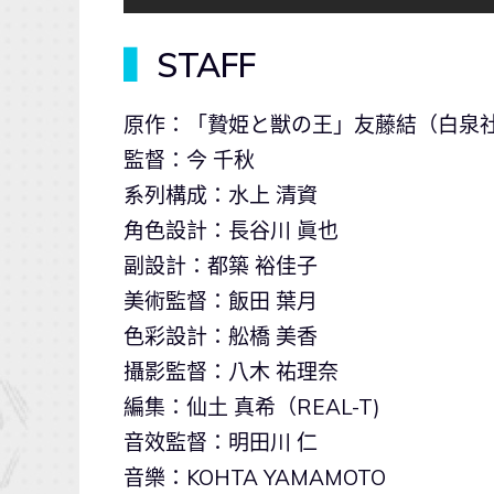
▍
STAFF
原作：「贄姫と獣の王」友藤結（白泉
監督：今 千秋
系列構成：水上 清資
角色設計：長谷川 眞也
副設計：都築 裕佳子
美術監督：飯田 葉月
色彩設計：舩橋 美香
攝影監督：八木 祐理奈
編集：仙土 真希（REAL-T)
音效監督：明田川 仁
音樂：KOHTA YAMAMOTO