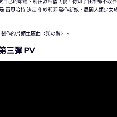
受自己的命運、前往獻祭儀式後，得知了任誰都不敢靠
是 雷恩哈特 決定將 紗莉菲 娶作新娘，展開人類少女
IN 製作的片頭主題曲〈朔の贄〉。
三彈 PV