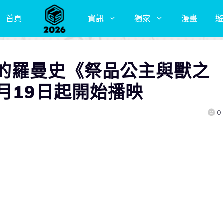
首頁
資訊
獨家
漫畫
遊
的羅曼史《祭品公主與獸之
月19日起開始播映
0