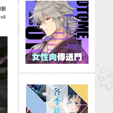
與獸
ll