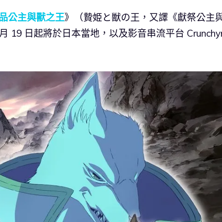
品公主與獸之王
》（贄姫と獣の王，又譯《獻祭公主
月 19 日起將於日本當地，以及影音串流平台 Crunchyro