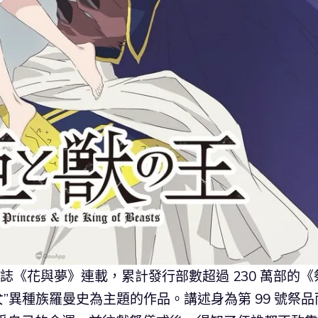
漫畫雜誌《花與夢》連載，累計發行部數超過 230 萬部的《
”異種族羅曼史為主題的作品。講述身為第 99 號祭品