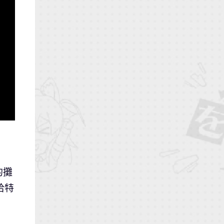
的攤
哈特