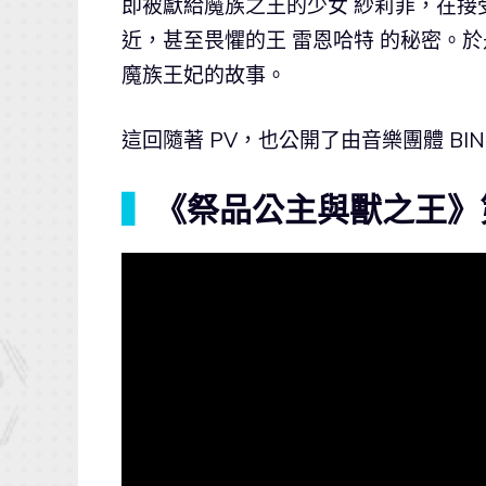
即被獻給魔族之王的少女 紗莉菲，在接
近，甚至畏懼的王 雷恩哈特 的秘密。於
魔族王妃的故事。
這回隨著 PV，也公開了由音樂團體 B
▍
《祭品公主與獸之王》第