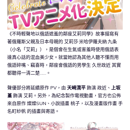
《不時輕聲地以俄語遮羞的鄰座艾莉同學》故事描寫有
著俄羅斯父親及日本母親的 艾莉莎·米哈伊羅夫納·九条
（小名「艾莉」），是個會在生氣或害羞時使用俄語表
達真心話的混血美少女。就當她認為其他人聽不懂而用
俄語碎嘴、竊喜時，鄰座會俄語的男學生 久世政近 其實
都聽得一清二楚……。
聲優部分將延續原作 PV，由
天崎滉平
飾演 政近、
上坂
堇
飾演 艾莉。另外，為紀念製作電視動畫，官方也公佈
來自原作 燦燦SUN、小說插畫 桃子，以及漫畫版作畫 手
名町紗帆 的插畫與寄語。