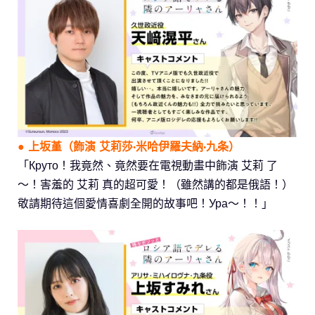
●
上坂堇
（飾演 艾莉莎·米哈伊羅夫納·九条）
「Круто！我竟然、竟然要在電視動畫中飾演 艾莉 了
～！害羞的 艾莉 真的超可愛！（雖然講的都是俄語！）
敬請期待這個愛情喜劇全開的故事吧！Ура～！！」