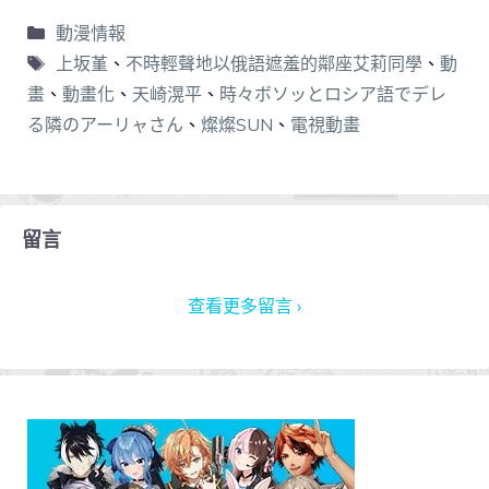
動漫情報
上坂堇
、
不時輕聲地以俄語遮羞的鄰座艾莉同學
、
動
畫
、
動畫化
、
天崎滉平
、
時々ボソッとロシア語でデレ
る隣のアーリャさん
、
燦燦SUN
、
電視動畫
留言
查看更多留言 ›