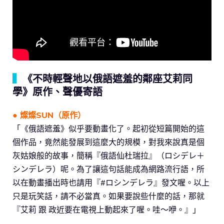
▍
《不時輕聲地以俄語遮羞的鄰座艾莉同
學》原作、聲優寄語
● 燦燦SUN（原作）
「《俄語遮羞》似乎要動畫化了。起初從短篇開始的這
個作品，竟然能發展到這麼大的規模，對我來說真是個
灰姑娘般的故事，簡稱『俄語仙杜瑞拉』（ロシデレ＋
シンデレラ）呢。為了讓這句話能成為網路流行語，所
以在動畫播出時也請用『#ロシンデレラ』發文喔。以上
只是玩笑話，請不必當真。如果要說些什麼的話，那就
『艾莉 跟 政近要在電視上動起來了喔。哇～咿。』」