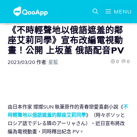
MENU
《不時輕聲地以俄語遮羞的鄰
座艾莉同學》宣布改編電視動
畫！公開 上坂堇 俄語配音PV
0
0
2023/03/20
作者:
星藍
由日本作家 燦燦SUN 執筆原作的青春戀愛喜劇小說《
不
時輕聲地以俄語遮羞的鄰座艾莉同學
》（時々ボソッと
ロシア語でデレる隣のアーリャさん），近日宣布將改
編為電視動畫，同時釋出紀念 PV。