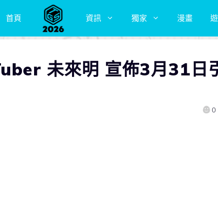
首頁
資訊
獨家
漫畫
遊
ber 未來明 宣佈3月31日
0