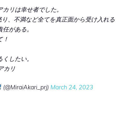
アカリは幸せ者でした。
怒り、不満など全てを真正面から受け入れる
責任がある。
て！
るくしたい。
アカリ
(@MiraiAkari_prj)
March 24, 2023