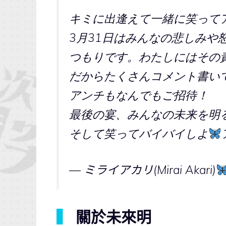
キミに出逢えて一緒に笑って
3月31日はみんなの悲しみや
つもりです。わたしにはその
だからたくさんコメント書い
アンチもなんでもご招待！
最後の宴、みんなの未来を明
そして笑ってバイバイしよ
— ミライアカリ(Mirai Akari)
▍
關於未來明