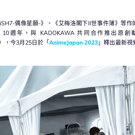
OLiSH7-偶像星願-》、《艾梅洛閣下II世事件簿》等作
CA 10週年，與 KADOKAWA 共同合作推出原創
），今3月25日於「
AnimeJapan 2023
」釋出最新視