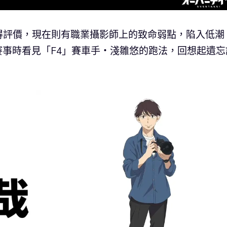
得評價，現在則有職業攝影師上的致命弱點，陷入低潮
 賽事時看見「F4」賽車手・淺雛悠的跑法，回想起遺忘
。