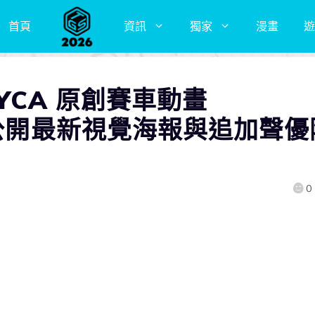
首頁
資訊
獨家
漫畫
遊
OYCA 原創賽車動畫
》公開最新視覺海報與追加聲優
0