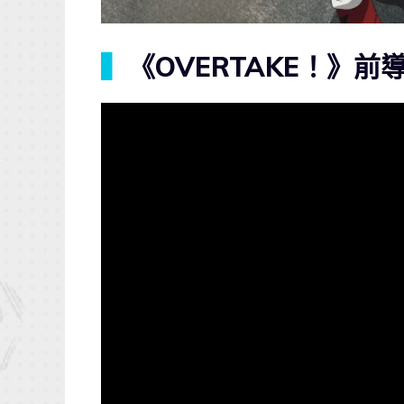
▍
《OVERTAKE！》前