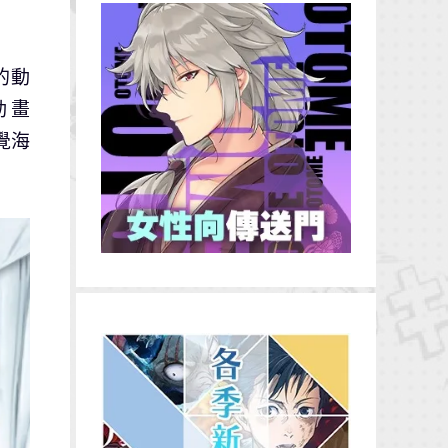
的動
動畫
覺海