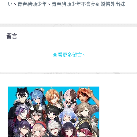
い
、
青春豬頭少年
、
青春豬頭少年不會夢到嬌憐外出妹
留言
查看更多留言 ›