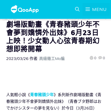
MENU
劇場版動畫《青春豬頭少年不
會夢到嬌憐外出妹》6月23日
上映！少女動人心弦青春期幻
想即將開幕
0
0
2023/03/26
作者:
高級雜工Mo編
人氣輕小說《
青春豬頭少年
》系列新作劇場版動畫《青
春豬頭少年不會夢到嬌憐外出妹》（青春ブタ野郎はお
でかけシスターの夢を見ない）於今日（3月26日）