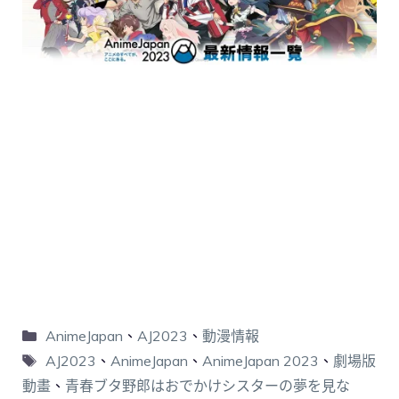
AnimeJapan
、
AJ2023
、
動漫情報
AJ2023
、
AnimeJapan
、
AnimeJapan 2023
、
劇場版
動畫
、
青春ブタ野郎はおでかけシスターの夢を見な