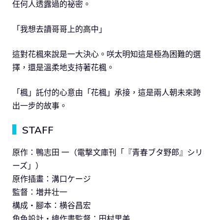
任何人透露過的祕密。
「我想去讀哥哥上的高中」
這對花楓來說是一大決心。咲太明知這是極為困難的選
擇，還是溫柔地支持著花楓。
「楓」託付的心意由「花楓」承接，這是兩人朝未來跨
出一步的故事。
▍
STAFF
原作：鴨志田 一（電撃文庫刊「『青春ブタ野郎』シリ
ーズ」）
原作插畫：溝口ケージ
監督：増井壮一
構成・腳本：横谷昌宏
角色設計・總作畫監督：田村里美