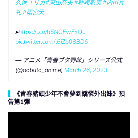
久保ユリカ
#東山奈央
#種﨑敦美
#内田真
礼
#雨宮天
▸
https://t.co/h5NGFwFxOu
pic.twitter.com/t6jZb08BD6
— アニメ「青春ブタ野郎」シリーズ公式
(@aobuta_anime)
March 26, 2023
▍
《青春豬頭少年不會夢到嬌憐外出妹》預
告第1彈