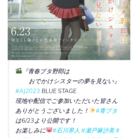
『青春ブタ野郎は
おでかけシスターの夢を見ない』
#AJ2023
BLUE STAGE
現地や配信でご参加いただいた皆さん
ありがとうございました！
#青ブタ
は6/23より公開です！
お楽しみに
#石川界人
#瀬戸麻沙美
#