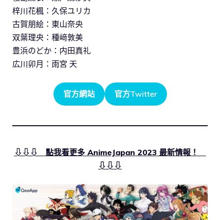
梓川花楓：久保ユリカ
古賀朋絵：東山奈央
双葉理央：種﨑敦美
豊浜のどか：内田真礼
広川卯月：雨宮 天
官方網站
官方Twitter
⇩⇩⇩ 點我看更多 AnimeJapan 2023 最新情報！
⇩⇩⇩