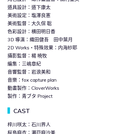
道具設計：道下康太
美術設定：塩澤良憲
美術監督：大久保 聡
色彩設計：横田明日香
3D 導演：織田健吾 田中葉月
2D Works・特殊效果：内海紗耶
攝影監督：楊 暁牧
編集：三嶋章紀
音響監督：岩浪美和
音樂：fox capture plan
動畫製作：CloverWorks
製作：青ブタ Project
▍
CAST
梓川咲太：石川界人
桜島麻衣：瀬戸麻沙美