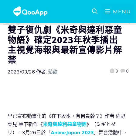
MENU
雙子復仇劇《米奇與達利惡童
物語》確定2023年秋季播出
主視覺海報與最新宣傳影片解
禁
0
0
2023/03/26
作者:
鬆餅
早已宣布動畫化的《在下坂本，有何貴幹？》作者 佐野
菜見 筆下新作《
米奇與達利惡童物語
》（ミギとダ
リ），3月26日於「
AnimeJapan 2023
」舞台活動中，