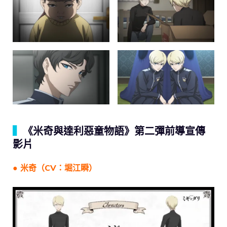
▍
《米奇與達利惡童物語》第二彈前導宣傳
影片
● 米奇（CV：堀江瞬）