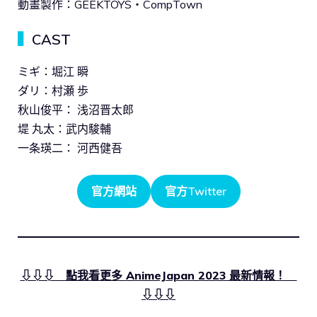
動畫製作：GEEKTOYS・CompTown
▍
CAST
ミギ：堀江 瞬
ダリ：村瀬 歩
秋山俊平： 浅沼晋太郎
堤 丸太：武内駿輔
一条瑛二： 河西健吾
官方網站
官方Twitter
⇩⇩⇩ 點我看更多 AnimeJapan 2023 最新情報！
⇩⇩⇩