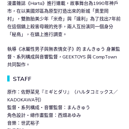
漫畫雜誌《Harta》進行連載，故事舞台為1990年神戶
市，在以美國郊區為原型打造出來的新城「奧里岡
村」，雙胞胎美少年「米奇」與「達利」為了找出7年前
在這個鎮上殺害母親的兇手，兩人互扮演同一個身分
「秘鳥」，在鎮上進行調查。
執導《冰屬性男子與無表情女子》的 まんきゅう 身兼監
督、系列構成與音響監督，GEEKTOYS 與 CompTown
共同製作。
▍
STAFF
原作：佐野菜見『ミギとダリ』（ハルタコミックス／
KADOKAWA刊）
監督・系列構成・音響監督：まんきゅう
角色設計・總作畫監督：西畑あゆみ
音樂：世武裕子