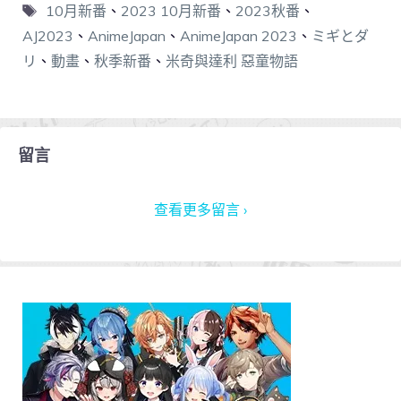
10月新番
、
2023 10月新番
、
2023秋番
、
AJ2023
、
AnimeJapan
、
AnimeJapan 2023
、
ミギとダ
リ
、
動畫
、
秋季新番
、
米奇與達利 惡童物語
留言
查看更多留言 ›