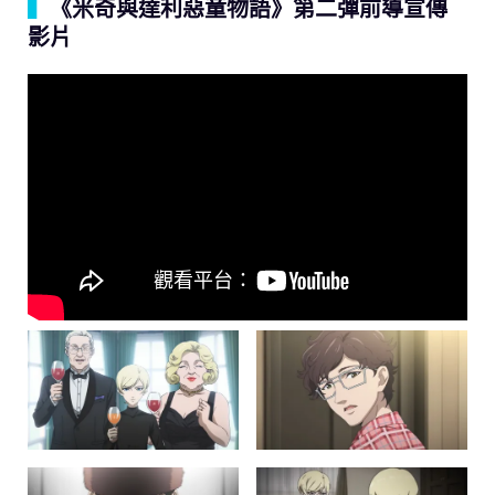
▍
《米奇與達利惡童物語》第二彈前導宣傳
影片