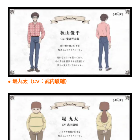
● 堤丸太（CV：武内駿輔）