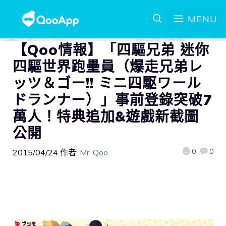
MENU
【Qoo情報】「四驅兄弟 迷你
四驅世界跑壘員（爆走兄弟レ
ッツ＆ゴー!! ミニ四駆ワール
ドランナー）」事前登錄突破7
萬人！特典追加&遊戲新截圖
公開
0
0
2015/04/24
作者:
Mr. Qoo