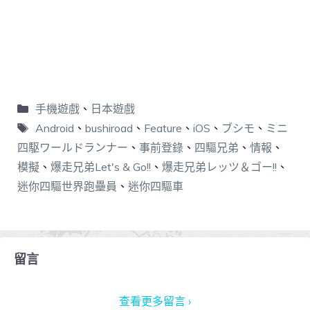
手機遊戲
、
日本遊戲
Android
、
bushiroad
、
Feature
、
iOS
、
ブシモ
、
ミニ
四駆ワールドランナー
、
事前登錄
、
四驅兄弟
、
情報
、
模擬
、
爆走兄弟Let's & Go!!
、
爆走兄弟レッツ＆ゴー!!
、
迷你四驅世界跑壘員
、
迷你四驅車
留言
查看更多留言 ›