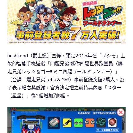
bushiroad（武士道）宣佈，預定2015年在「ブシモ」上
架的智能手機遊戲「四驅兄弟 迷你四驅世界跑壘員（爆
走兄弟レッツ＆ゴー!! ミニ四駆ワールドランナー）」
（台譯：爆走兄弟Let’s & Go!!）事前登錄突破7萬人。為
了表示紀念與感謝，官方決定把之前特典內容「スター
（星星）」從3個增加到8個。