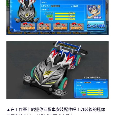
▲在工作臺上給迷你四驅車安裝配件吧！改裝後的迷你