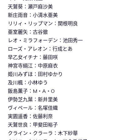
天鷲葵：瀬戸麻沙美
新庄雨音：小清水亜美
リリィ・リップマン：関根明良
亜室麗矢：古谷徹
レオ・ミラフォーデン：池田秀一
ローズ・アレオン：行成とあ
早乙女イチナ：藤田咲
神宮寺絹江：中原麻衣
姫川みずほ：田村ゆかり
及川楓：小林ゆう
飯島薫子：M・A・O
伊勢芝九葉：新井里美
ヴィペール：名塚佳織
実園遥香：佐藤利奈
天鷲世良：甲斐田裕子
クライン・クラーラ：木下紗華