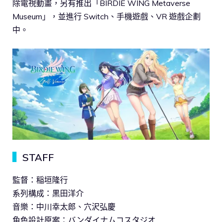
除電視動畫，另有推出「BIRDIE WING Metaverse
Museum」，並進行 Switch、手機遊戲、VR 遊戲企劃
中。
▍
STAFF
監督：稲垣隆行
系列構成：黒田洋介
音樂：中川幸太郎、穴沢弘慶
角色設計原案：バンダイナムコスタジオ