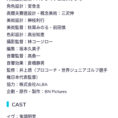
角色設計：安食圭
高爾夫賽道設計・概念美術：三沢伸
美術設計：榊枝利行
美術監督：秋葉みのる、前田慎
色彩設計：高谷知恵
攝影監督：林コージロー
編集：坂本久美子
音響監督：高桑一
音響効果：倉橋静男
監修：井上透（プロコーチ・世界ジュニアゴルフ選手
権日本代表監督）
協力：株式会社ALBA
企劃・原作・製作：BN Pictures
▍
CAST
イヴ：鬼頭明里