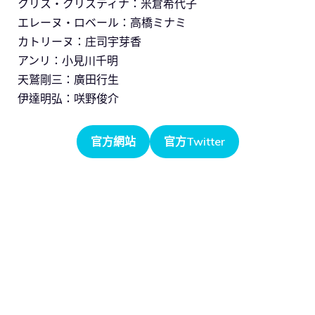
クリス・クリスティナ：米倉希代子
エレーヌ・ロベール：高橋ミナミ
カトリーヌ：庄司宇芽香
アンリ：小見川千明
天鷲剛三：廣田行生
伊達明弘：咲野俊介
官方網站
官方Twitter