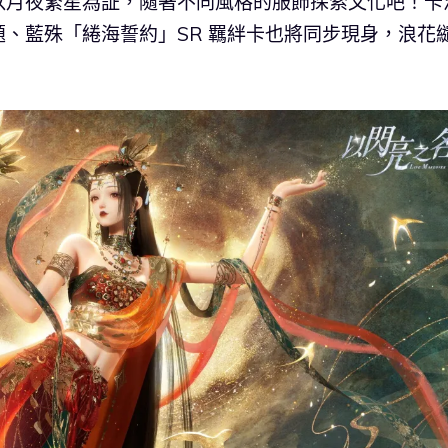
以月夜繁星為証，隨著不同風格的服飾探索文化吧！卡
、藍殊「綣海誓約」SR 羈絆卡也將同步現身，浪花
！