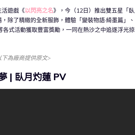
生活遊戲《
以閃亮之名
》，今（12日）推出雙五星「臥
，除了精緻的全新服飾，體驗「變裝物語·綺墨篇」、
等各式活動獲取豐富獎勵，一同在熱沙之中追逐浮光掠
以下為廠商提供原文>
| 臥月灼蓮 PV