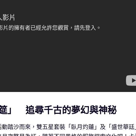
筵」 追尋千古的夢幻與神秘
活動踏沙而來，雙五星套裝「臥月灼蓮」及「盛世華廷