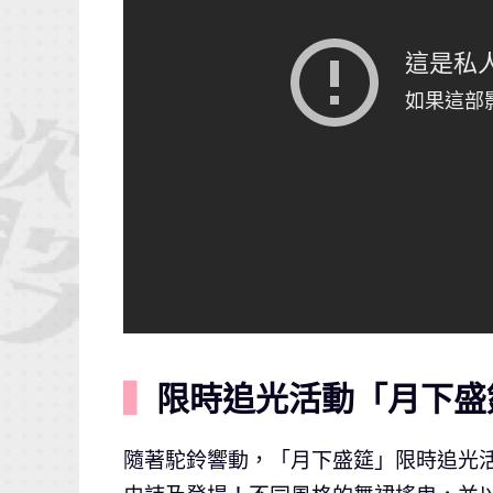
▍
限時追光活動「月下盛
隨著駝鈴響動，「月下盛筵」限時追光