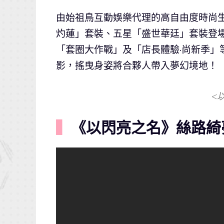
由始祖鳥互動娛樂代理的高自由度時尚
灼蓮」套裝、五星「盛世華廷」套裝登場
「套圈大作戰」及「店長體驗·尚新季」
影，搖曳身姿將合夥人帶入夢幻境地！
<
▍
《以閃亮之名》絲路綺夢 