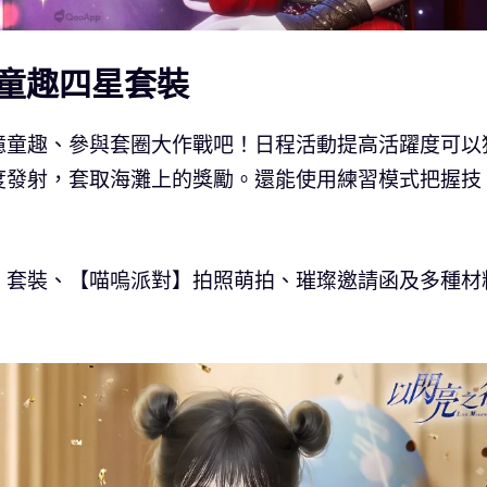
童趣四星套裝
憶童趣、參與套圈大作戰吧！日程活動提高活躍度可以
度發射，套取海灘上的獎勵。還能使用練習模式把握技
」套裝、【喵嗚派對】拍照萌拍、璀璨邀請函及多種材