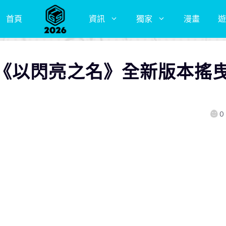
首頁
資訊
獨家
漫畫
遊
《以閃亮之名》全新版本搖
0