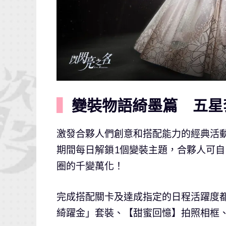
▍
變裝物語綺墨篇 五星
激發合夥人們創意和搭配能力的經典活動
期間每日解鎖1個變裝主題，合夥人可
圈的千變萬化！
完成搭配關卡及達成指定的日程活躍度
綺躍金」套裝、【甜蜜回憶】拍照相框