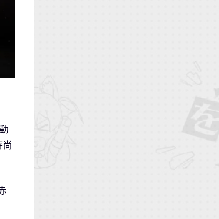
動
時尚
赤