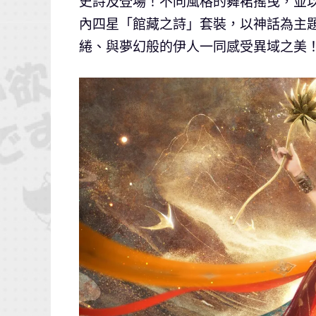
史詩及登場！不同風格的舞裙搖曳，並
內四星「館藏之詩」套裝，以神話為主題
綣、與夢幻般的伊人一同感受異域之美