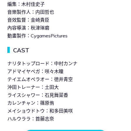
編集：木村佳史子
音樂製作人：内田哲也
音效監督：金崎貴臣
內容導演：秋津琢磨
動畫製作：CygamesPictures
▍
CAST
ナリタトップロード：中村カンナ
アドマイヤベガ：咲々木瞳
テイエムオペラオー：徳井青空
沖田トレーナー：土田大
ライスシャワー：石見舞菜香
カレンチャン：篠原侑
メイショウドトウ：和多田美咲
ハルウララ：首藤志奈