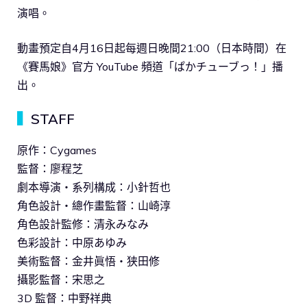
演唱。
動畫預定自4月16日起每週日晚間21:00（日本時間）在
《賽馬娘》官方 YouTube 頻道「ぱかチューブっ！」播
出。
▍
STAFF
原作：Cygames
監督：廖程芝
劇本導演・系列構成：小針哲也
角色設計・總作畫監督：山崎淳
角色設計監修：清永みなみ
色彩設計：中原あゆみ
美術監督：金井眞悟・狭田修
攝影監督：宋思之
3D 監督：中野祥典