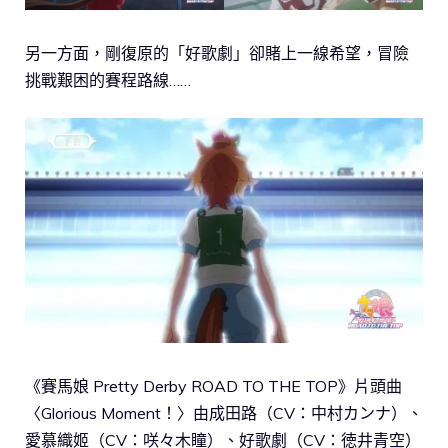
另一方面，剛復原的「好歌劇」卻賭上一線希望，冒險
挑戰艱困的賽程路線……
《賽馬娘 Pretty Derby ROAD TO THE TOP》片頭曲
〈Glorious Moment！〉由成田路（CV：中村カンナ）、
愛慕織姬（CV：咲々木瞳）、好歌劇（CV：徳井青空）