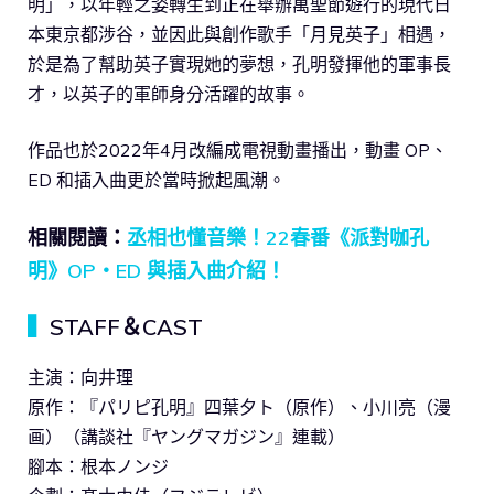
明」，以年輕之姿轉生到正在舉辦萬聖節遊行的現代日
本東京都涉谷，並因此與創作歌手「月見英子」相遇，
於是為了幫助英子實現她的夢想，孔明發揮他的軍事長
才，以英子的軍師身分活躍的故事。
作品也於2022年4月改編成電視動畫播出，動畫 OP、
ED 和插入曲更於當時掀起風潮。
相關閱讀：
丞相也懂音樂！22春番《派對咖孔
明》OP・ED 與插入曲介紹！
▍
STAFF＆CAST
主演：向井理
原作：『パリピ孔明』四葉夕ト（原作）、小川亮（漫
画）（講談社『ヤングマガジン』連載）
腳本：根本ノンジ