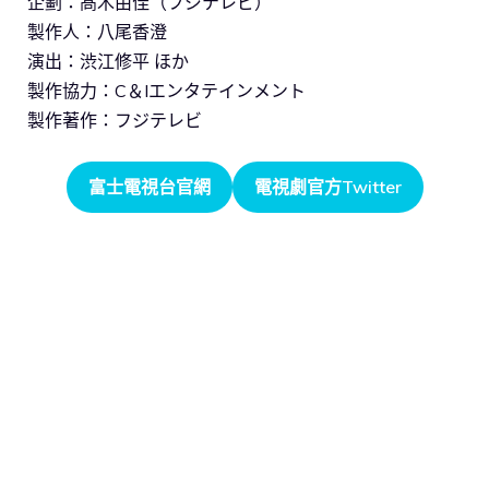
企劃：髙木由佳（フジテレビ）
製作人：八尾香澄
演出：渋江修平 ほか
製作協力：C＆Iエンタテインメント
製作著作：フジテレビ
富士電視台官網
電視劇官方Twitter