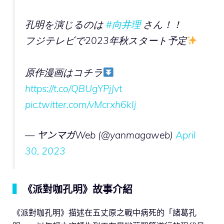
孔明を演じるのは
#向井理
さん！！
フジテレビで2023年秋スタート予定
原作漫画はコチラ
https://t.co/QBUgYPjJvt
pic.twitter.com/vMcrxh6kIj
— ヤンマガWeb (@yanmagaweb)
April
30, 2023
▍
《派對咖孔明》故事介紹
《派對咖孔明》描述在五丈原之戰中病死的「諸葛孔