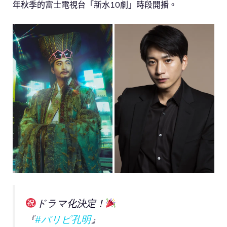
年秋季的富士電視台「新水10劇」時段開播。
ドラマ化決定！
『
#パリピ孔明
』