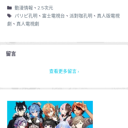
動漫情報
、
2.5次元
パリピ孔明
、
富士電視台
、
派對咖孔明
、
真人版電視
劇
、
真人電視劇
留言
查看更多留言 ›