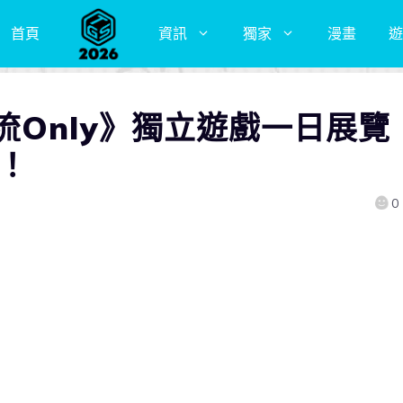
首頁
資訊
獨家
漫畫
遊
流Only》獨立遊戲一日展
！
0