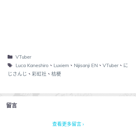
VTuber
Luca Kaneshiro
、
Luxiem
、
Nijisanji EN
、
VTuber
、
に
じさんじ
、
彩虹社
、
桔梗
留言
查看更多留言 ›