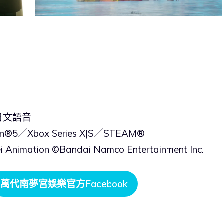
日文語音
n®5／Xbox Series X|S／STEAM®
Animation ©Bandai Namco Entertainment Inc.
萬代南夢宮娛樂官方Facebook