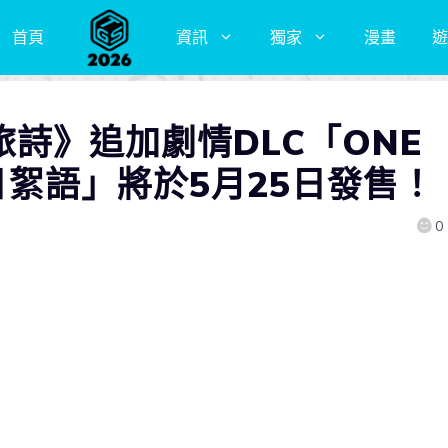
首頁
資訊
獨家
漫畫
遊
時光旅詩》追加劇情DLC「ONE
舊日絮語」將於5月25日發售！
0