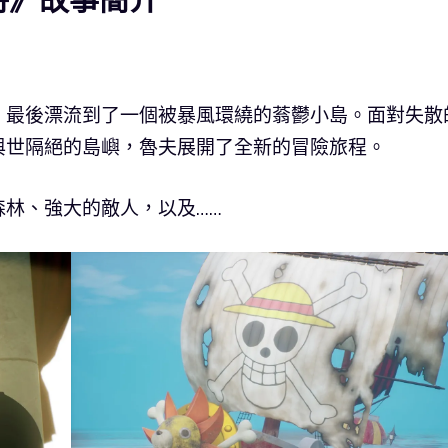
，最後漂流到了一個被暴風環繞的蓊鬱小島。面對失散
與世隔絕的島嶼，魯夫展開了全新的冒險旅程。
林、強大的敵人，以及……